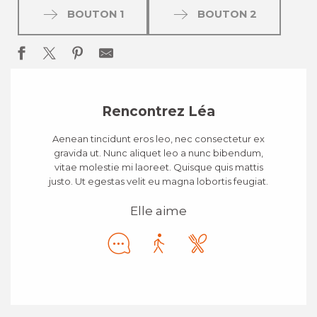
BOUTON 1
BOUTON 2
Rencontrez Léa
Aenean tincidunt eros leo, nec consectetur ex
gravida ut. Nunc aliquet leo a nunc bibendum,
vitae molestie mi laoreet. Quisque quis mattis
justo. Ut egestas velit eu magna lobortis feugiat.
Elle aime