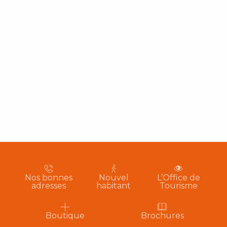
Nos bonnes
Nouvel
L’Office de
adresses
habitant
Tourisme
Boutique
Brochures