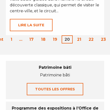
découverte classique, qui permet de visiter le
centre-ville, et le circuit...
LIRE LA SUITE
nt
1
…
17
18
19
20
21
22
23
Patrimoine bâti
Patrimoine bâti
TOUTES LES OFFRES
Programme des expositions à l’Office de