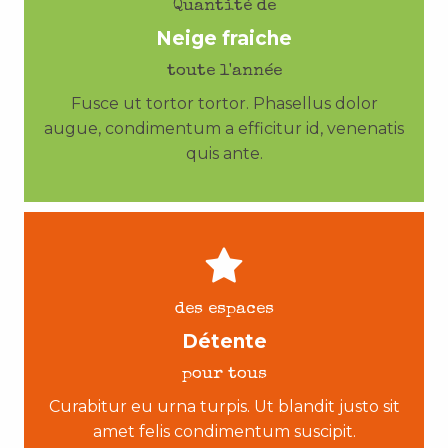
Quantité de
Neige fraiche
toute l'année
Fusce ut tortor tortor. Phasellus dolor
augue, condimentum a efficitur id, venenatis
quis ante.
des espaces
Détente
pour tous
Curabitur eu urna turpis. Ut blandit justo sit
amet felis condimentum suscipit.