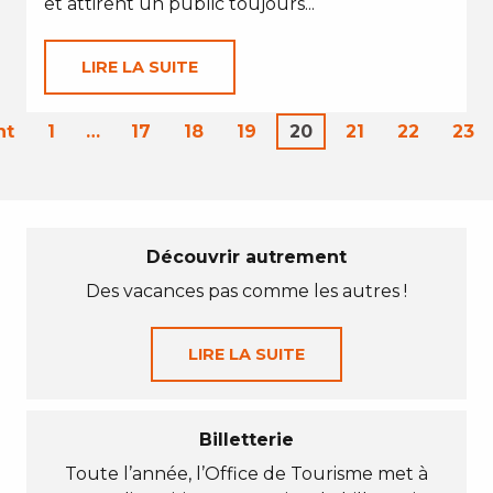
et attirent un public toujours...
LIRE LA SUITE
nt
1
…
17
18
19
20
21
22
23
Découvrir autrement
Des vacances pas comme les autres !
LIRE LA SUITE
Billetterie
Toute l’année, l’Office de Tourisme met à