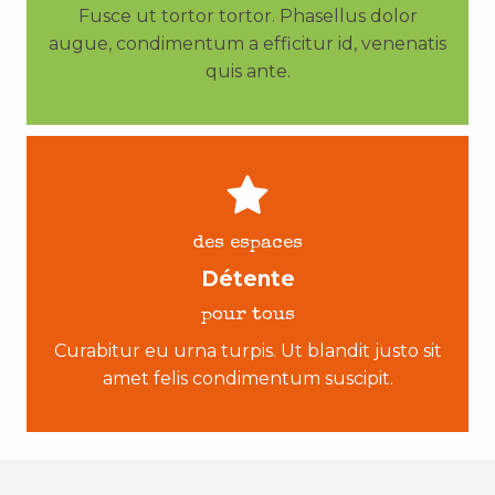
Fusce ut tortor tortor. Phasellus dolor
augue, condimentum a efficitur id, venenatis
quis ante.
des espaces
Détente
pour tous
Curabitur eu urna turpis. Ut blandit justo sit
amet felis condimentum suscipit.