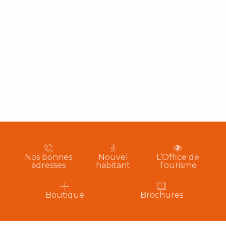
Nos bonnes
Nouvel
L’Office de
adresses
habitant
Tourisme
Boutique
Brochures