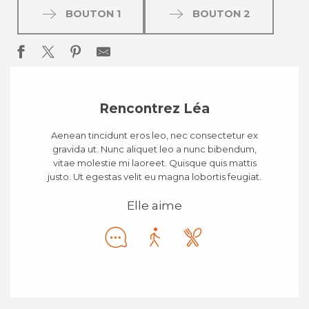
BOUTON 1
BOUTON 2
Rencontrez Léa
Aenean tincidunt eros leo, nec consectetur ex
gravida ut. Nunc aliquet leo a nunc bibendum,
vitae molestie mi laoreet. Quisque quis mattis
justo. Ut egestas velit eu magna lobortis feugiat.
Elle aime