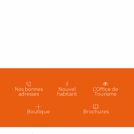
Nos bonnes
Nouvel
L’Office de
adresses
habitant
Tourisme
Boutique
Brochures