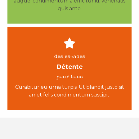
augue, condimentum a efficitur id, venenatis
quis ante.
des espaces
Détente
pour tous
Curabitur eu urna turpis. Ut blandit justo sit
amet felis condimentum suscipit.