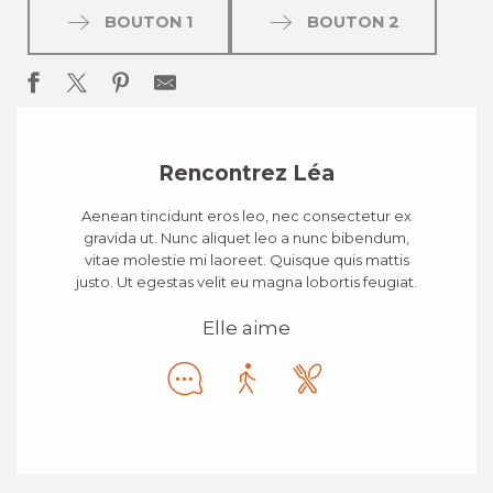
BOUTON 1
BOUTON 2
Rencontrez Léa
Aenean tincidunt eros leo, nec consectetur ex
gravida ut. Nunc aliquet leo a nunc bibendum,
vitae molestie mi laoreet. Quisque quis mattis
justo. Ut egestas velit eu magna lobortis feugiat.
Elle aime