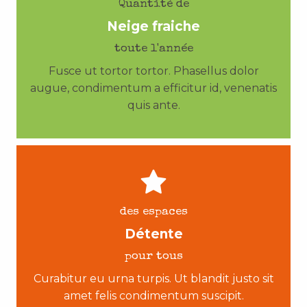
Quantité de
Neige fraiche
toute l'année
Fusce ut tortor tortor. Phasellus dolor
augue, condimentum a efficitur id, venenatis
quis ante.
des espaces
Détente
pour tous
Curabitur eu urna turpis. Ut blandit justo sit
amet felis condimentum suscipit.