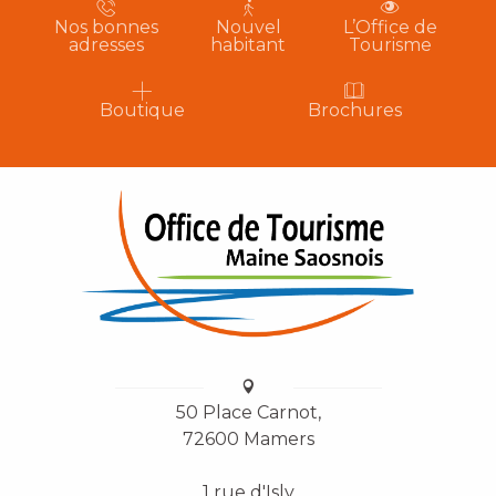
Nos bonnes
Nouvel
L’Office de
adresses
habitant
Tourisme
Boutique
Brochures
50 Place Carnot,
72600 Mamers
1 rue d'Isly