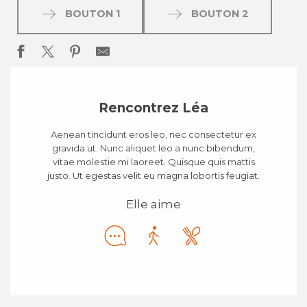
BOUTON 1
BOUTON 2
Rencontrez Léa
Aenean tincidunt eros leo, nec consectetur ex
gravida ut. Nunc aliquet leo a nunc bibendum,
vitae molestie mi laoreet. Quisque quis mattis
justo. Ut egestas velit eu magna lobortis feugiat.
Elle aime