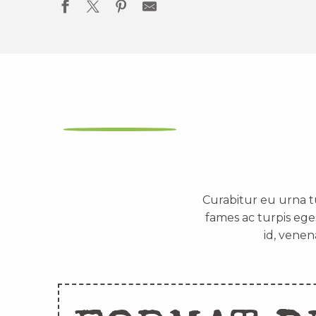
Curabitur eu urna t
fames ac turpis ege
id, venen