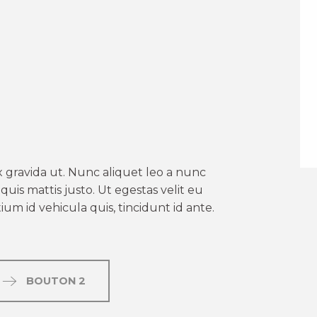
er aux favoris
 gravida ut. Nunc aliquet leo a nunc
uis mattis justo. Ut egestas velit eu
um id vehicula quis, tincidunt id ante.
BOUTON 2