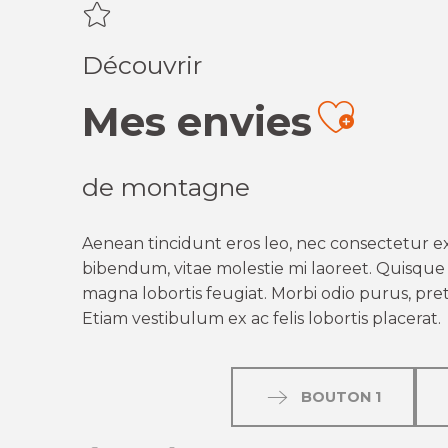
Découvrir
Mes envies
Ajout
de montagne
Aenean tincidunt eros leo, nec consectetur ex
bibendum, vitae molestie mi laoreet. Quisque q
magna lobortis feugiat. Morbi odio purus, preti
Etiam vestibulum ex ac felis lobortis placerat.
BOUTON 1