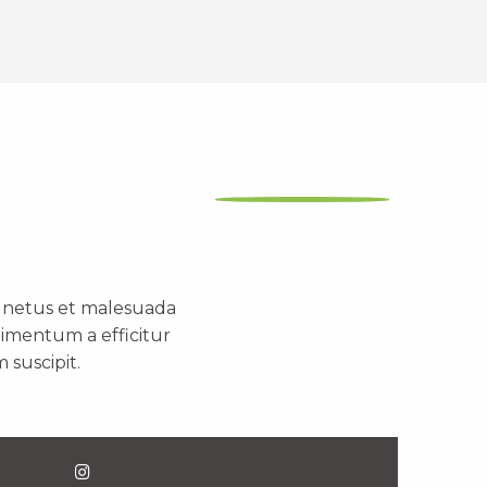
t netus et malesuada
dimentum a efficitur
 suscipit.