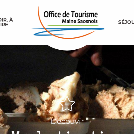
IR, À
SÉJO
IRE
Découvir