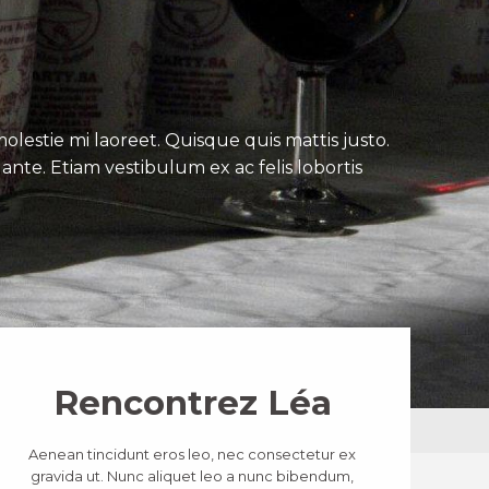
lestie mi laoreet. Quisque quis mattis justo.
ante. Etiam vestibulum ex ac felis lobortis
Rencontrez Léa
Aenean tincidunt eros leo, nec consectetur ex
gravida ut. Nunc aliquet leo a nunc bibendum,