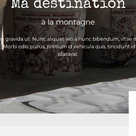
Ma destination
à la montagne
x gravida ut. Nunc aliquet leo a nunc bibendum, vitae mo
. Morbi odio purus, pretium id vehicula quis, tincidunt id 
placerat.