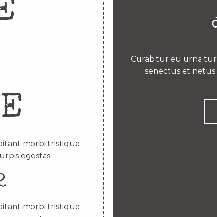
E
Curabitur eu urna turp
senectus et netus 
RE
itant morbi tristique
urpis egestas.
2
itant morbi tristique