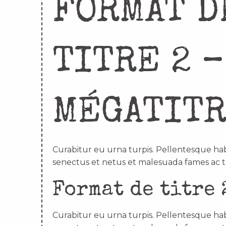
FORMAT D
TITRE 2 –
MÉGATIT
Curabitur eu urna turpis. Pellentesque hab
senectus et netus et malesuada fames ac t
Format de titre 
Curabitur eu urna turpis. Pellentesque hab