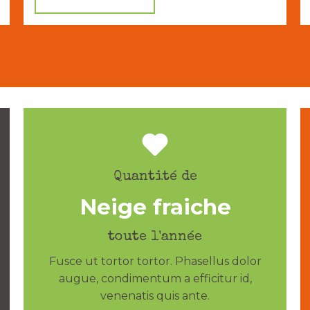
Quantité de
Neige fraiche
toute l'année
Fusce ut tortor tortor. Phasellus dolor
augue, condimentum a efficitur id,
venenatis quis ante.