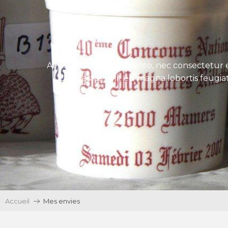
Aenean tincidunt eros leo, nec consectetur e
Ut egestas velit eu magna lobortis feugiat
Accueil
Mes envies