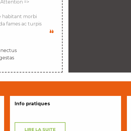
 Attention =>
e habitant morbi
da fames ac turpis
enectus
gestas
Info pratiques
LIRE LA SUITE