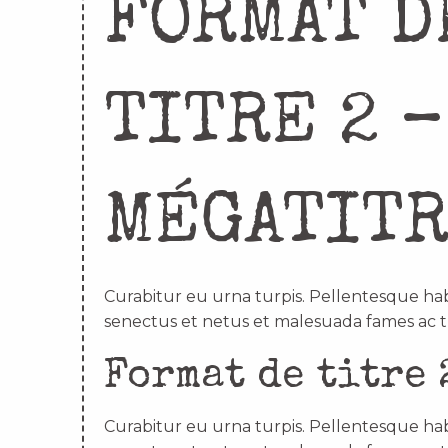
FORMAT D
TITRE 2 –
MÉGATIT
Curabitur eu urna turpis. Pellentesque hab
senectus et netus et malesuada fames ac t
Format de titre 
Curabitur eu urna turpis. Pellentesque hab