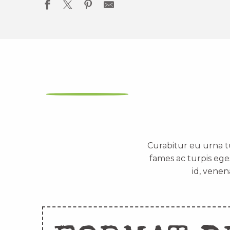
Curabitur eu urna t
fames ac turpis ege
id, venen