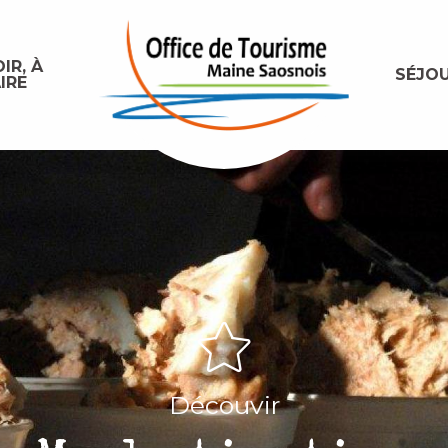
IR, À
SÉJO
IRE
Découvir