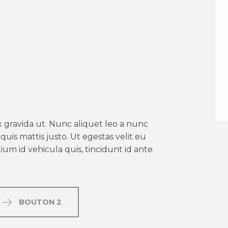
er aux favoris
 gravida ut. Nunc aliquet leo a nunc
uis mattis justo. Ut egestas velit eu
um id vehicula quis, tincidunt id ante.
BOUTON 2