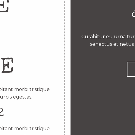
E
Curabitur eu urna turp
senectus et netus 
RE
itant morbi tristique
urpis egestas.
2
itant morbi tristique