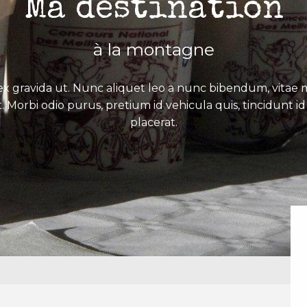
Ma destination
à la montagne
x gravida ut. Nunc aliquet leo a nunc bibendum, vitae mo
. Morbi odio purus, pretium id vehicula quis, tincidunt id 
placerat.