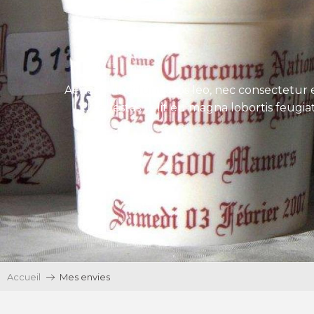
Aenean tincidunt eros leo, nec consectetur e
Ut egestas velit eu magna lobortis feugiat
Accueil
Mes envies