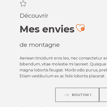
Découvrir
Mes envies
Ajout
de montagne
Aenean tincidunt eros leo, nec consectetur ex
bibendum, vitae molestie mi laoreet. Quisque q
magna lobortis feugiat. Morbi odio purus, preti
Etiam vestibulum ex ac felis lobortis placerat.
BOUTON 1