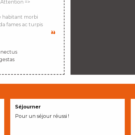
 Attention =>
e habitant morbi
da fames ac turpis
enectus
gestas
Séjourner
Pour un séjour réussi !