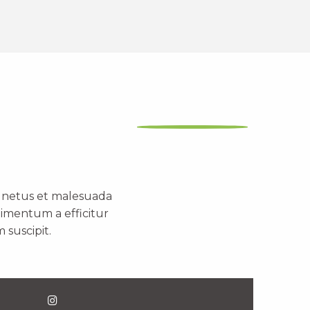
t netus et malesuada
dimentum a efficitur
 suscipit.