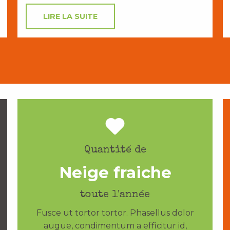
LIRE LA SUITE
Quantité de
Neige fraiche
toute l'année
Fusce ut tortor tortor. Phasellus dolor
augue, condimentum a efficitur id,