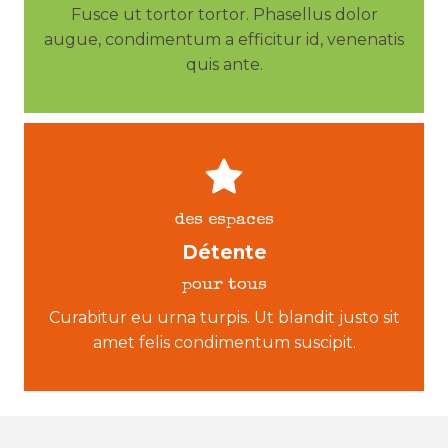
Fusce ut tortor tortor. Phasellus dolor
augue, condimentum a efficitur id, venenatis
quis ante.
des espaces
Détente
pour tous
Curabitur eu urna turpis. Ut blandit justo sit
amet felis condimentum suscipit.