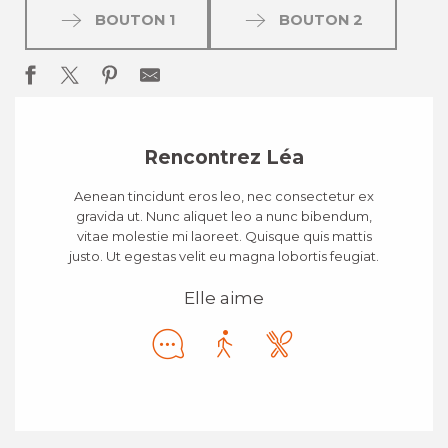
BOUTON 1
BOUTON 2
Rencontrez Léa
Aenean tincidunt eros leo, nec consectetur ex
gravida ut. Nunc aliquet leo a nunc bibendum,
vitae molestie mi laoreet. Quisque quis mattis
justo. Ut egestas velit eu magna lobortis feugiat.
Elle aime