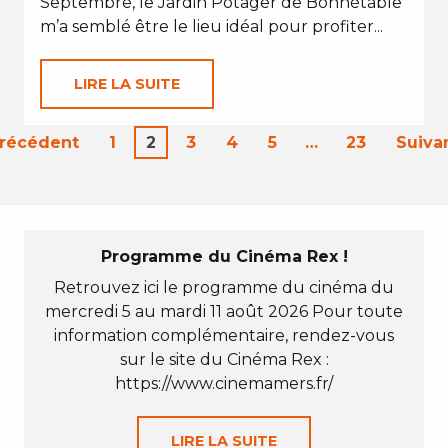
Septembre, le Jardin Potager de Bonnétable
m’a semblé être le lieu idéal pour profiter...
LIRE LA SUITE
Précédent
1
2
3
4
5
…
23
Suiva
Programme du Cinéma Rex !
Retrouvez ici le programme du cinéma du
mercredi 5 au mardi 11 août 2026 Pour toute
information complémentaire, rendez-vous
sur le site du Cinéma Rex :
https://www.cinemamers.fr/
LIRE LA SUITE