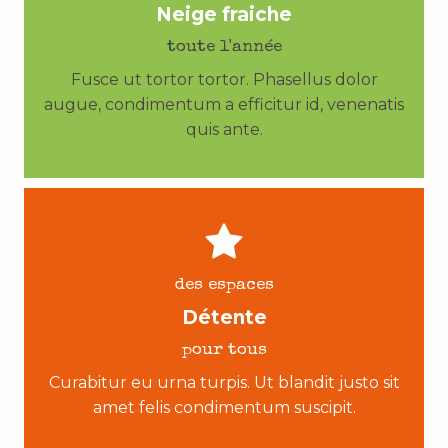
Neige fraiche
toute l'année
Fusce ut tortor tortor. Phasellus dolor
augue, condimentum a efficitur id, venenatis
quis ante.
des espaces
Détente
pour tous
Curabitur eu urna turpis. Ut blandit justo sit
amet felis condimentum suscipit.