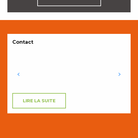
E
Contact
h
P
c
LIRE LA SUITE