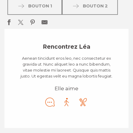
BOUTON 1
BOUTON 2
Rencontrez Léa
Aenean tincidunt eros leo, nec consectetur ex
gravida ut. Nunc aliquet leo a nunc bibendum,
vitae molestie mi laoreet. Quisque quis mattis
justo. Ut egestas velit eu magna lobortis feugiat.
Elle aime