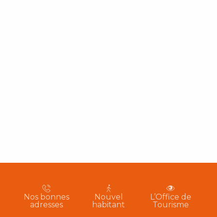
Nos bonnes
Nouvel
L’Office de
adresses
habitant
Tourisme