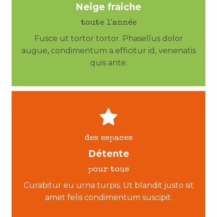
Neige fraiche
toute l'année
Fusce ut tortor tortor. Phasellus dolor
augue, condimentum a efficitur id, venenatis
quis ante.
des espaces
Détente
pour tous
Curabitur eu urna turpis. Ut blandit justo sit
amet felis condimentum suscipit.