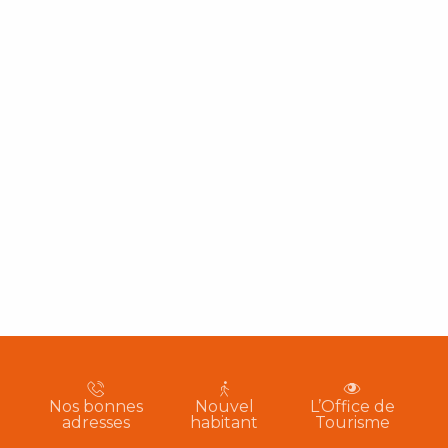
Nos bonnes
Nouvel
L’Office de
adresses
habitant
Tourisme