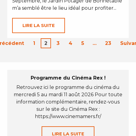
Septembre, le Jardin Potager de Bonnétable
m’a semblé être le lieu idéal pour profiter...
LIRE LA SUITE
Précédent
1
2
3
4
5
…
23
Suiva
Programme du Cinéma Rex !
Retrouvez ici le programme du cinéma du
mercredi 5 au mardi 11 août 2026 Pour toute
information complémentaire, rendez-vous
sur le site du Cinéma Rex :
https://www.cinemamers.fr/
LIRE LA SUITE