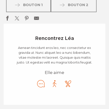
BOUTON 1
BOUTON 2
Rencontrez Léa
Aenean tincidunt eros leo, nec consectetur ex
gravida ut. Nunc aliquet leo a nunc bibendum,
vitae molestie mi laoreet. Quisque quis mattis
justo. Ut egestas velit eu magna lobortis feugiat.
Elle aime