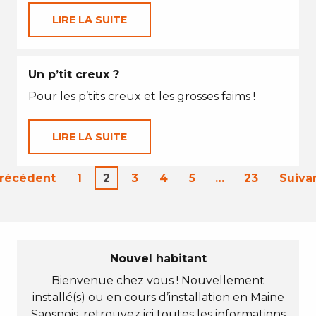
LIRE LA SUITE
Un p’tit creux ?
Pour les p’tits creux et les grosses faims !
LIRE LA SUITE
Précédent
1
2
3
4
5
…
23
Suiva
Nouvel habitant
Bienvenue chez vous ! Nouvellement
installé(s) ou en cours d’installation en Maine
Saosnois, retrouvez ici toutes les informations