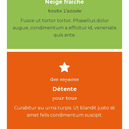
Neige fraiche
toute l'année
Fusce ut tortor tortor. Phasellus dolor
augue, condimentum a efficitur id, venenatis
quis ante.
des espaces
Détente
pour tous
Curabitur eu urna turpis. Ut blandit justo sit
amet felis condimentum suscipit.