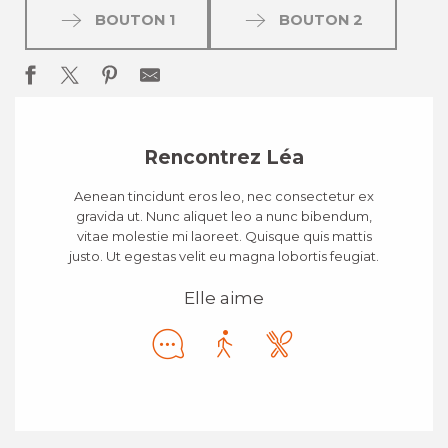
BOUTON 1
BOUTON 2
Rencontrez Léa
Aenean tincidunt eros leo, nec consectetur ex
gravida ut. Nunc aliquet leo a nunc bibendum,
vitae molestie mi laoreet. Quisque quis mattis
justo. Ut egestas velit eu magna lobortis feugiat.
Elle aime