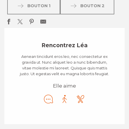
BOUTON 1
BOUTON 2
Rencontrez Léa
Aenean tincidunt eros leo, nec consectetur ex
gravida ut. Nunc aliquet leo a nunc bibendum,
vitae molestie mi laoreet. Quisque quis mattis
justo. Ut egestas velit eu magna lobortis feugiat.
Elle aime