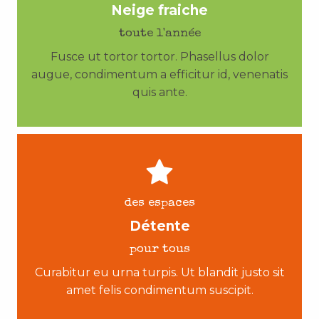
Neige fraiche
toute l'année
Fusce ut tortor tortor. Phasellus dolor
augue, condimentum a efficitur id, venenatis
quis ante.
des espaces
Détente
pour tous
Curabitur eu urna turpis. Ut blandit justo sit
amet felis condimentum suscipit.