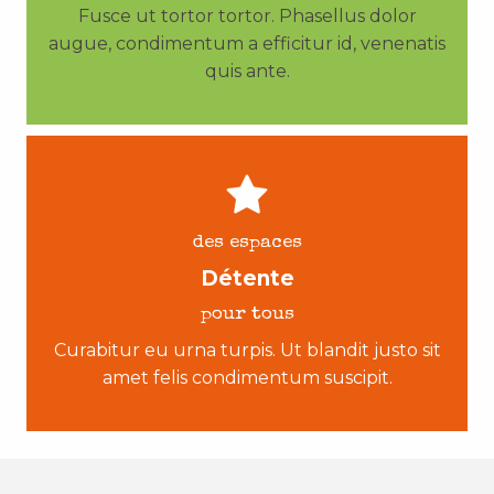
Fusce ut tortor tortor. Phasellus dolor
augue, condimentum a efficitur id, venenatis
quis ante.
des espaces
Détente
pour tous
Curabitur eu urna turpis. Ut blandit justo sit
amet felis condimentum suscipit.