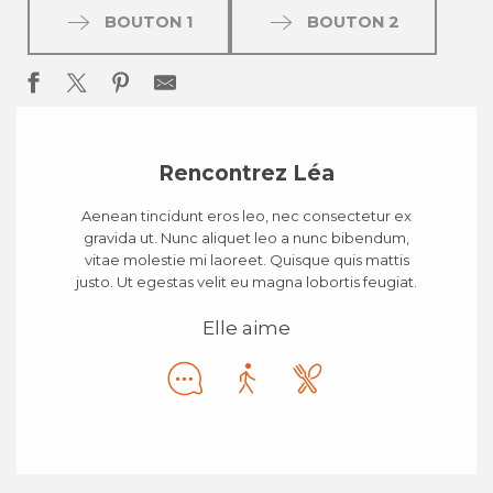
BOUTON 1
BOUTON 2
Rencontrez Léa
Aenean tincidunt eros leo, nec consectetur ex
gravida ut. Nunc aliquet leo a nunc bibendum,
vitae molestie mi laoreet. Quisque quis mattis
justo. Ut egestas velit eu magna lobortis feugiat.
Elle aime