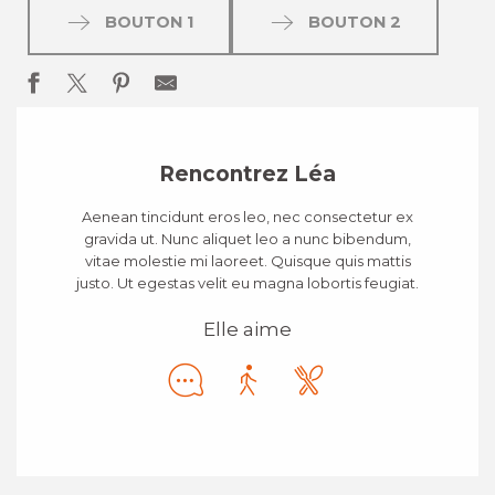
BOUTON 1
BOUTON 2
Rencontrez Léa
Aenean tincidunt eros leo, nec consectetur ex
gravida ut. Nunc aliquet leo a nunc bibendum,
vitae molestie mi laoreet. Quisque quis mattis
justo. Ut egestas velit eu magna lobortis feugiat.
Elle aime