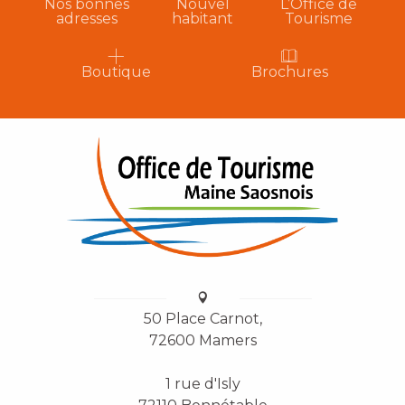
Nos bonnes
Nouvel
L’Office de
adresses
habitant
Tourisme
Boutique
Brochures
50 Place Carnot,
72600 Mamers
1 rue d'Isly