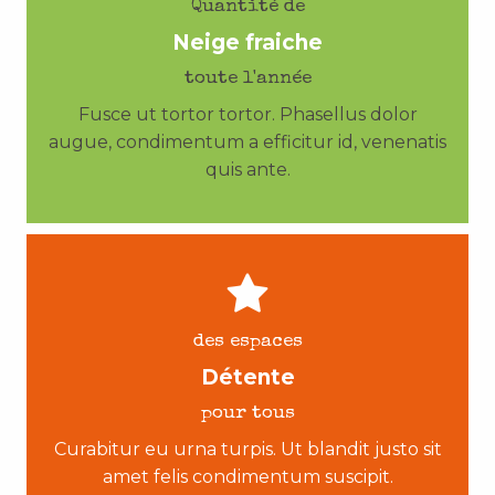
Quantité de
Neige fraiche
toute l'année
Fusce ut tortor tortor. Phasellus dolor
augue, condimentum a efficitur id, venenatis
quis ante.
des espaces
Détente
pour tous
Curabitur eu urna turpis. Ut blandit justo sit
amet felis condimentum suscipit.