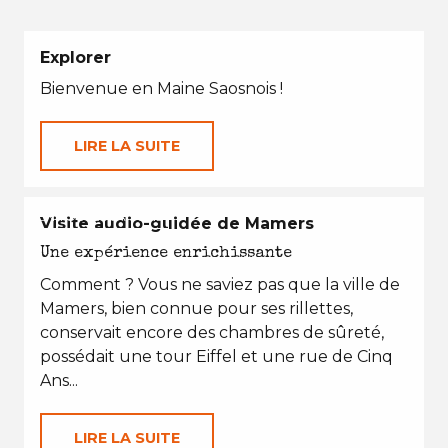
Explorer
Bienvenue en Maine Saosnois !
LIRE LA SUITE
EN TOUTES SAISONS
Visite audio-guidée de Mamers
Une expérience enrichissante
Comment ? Vous ne saviez pas que la ville de
Mamers, bien connue pour ses rillettes,
conservait encore des chambres de sûreté,
possédait une tour Eiffel et une rue de Cinq
Ans...
LIRE LA SUITE