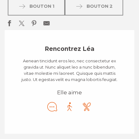
BOUTON 1
BOUTON 2
Rencontrez Léa
Aenean tincidunt eros leo, nec consectetur ex
gravida ut. Nunc aliquet leo a nunc bibendum,
vitae molestie mi laoreet. Quisque quis mattis
justo. Ut egestas velit eu magna lobortis feugiat.
Elle aime