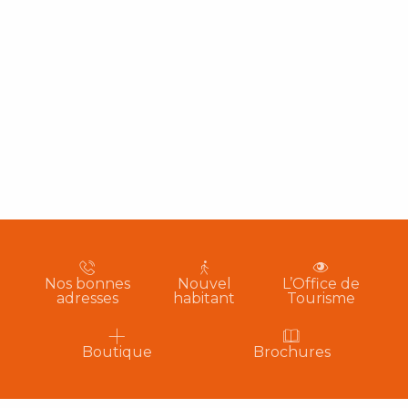
Nos bonnes
Nouvel
L’Office de
adresses
habitant
Tourisme
Boutique
Brochures