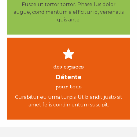
Fusce ut tortor tortor. Phasellus dolor
augue, condimentum a efficitur id, venenatis
quis ante.
des espaces
Détente
pour tous
Curabitur eu urna turpis. Ut blandit justo sit
amet felis condimentum suscipit.