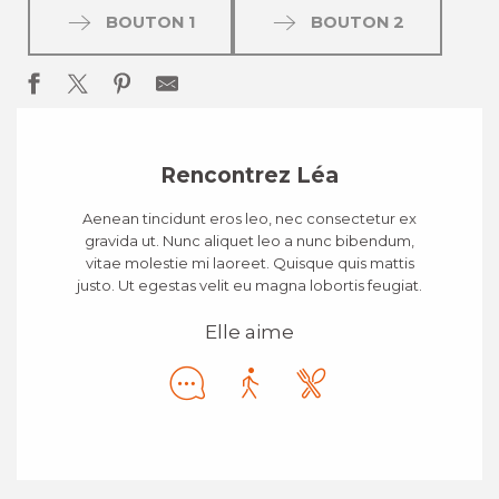
BOUTON 1
BOUTON 2
Rencontrez Léa
Aenean tincidunt eros leo, nec consectetur ex
gravida ut. Nunc aliquet leo a nunc bibendum,
vitae molestie mi laoreet. Quisque quis mattis
justo. Ut egestas velit eu magna lobortis feugiat.
Elle aime