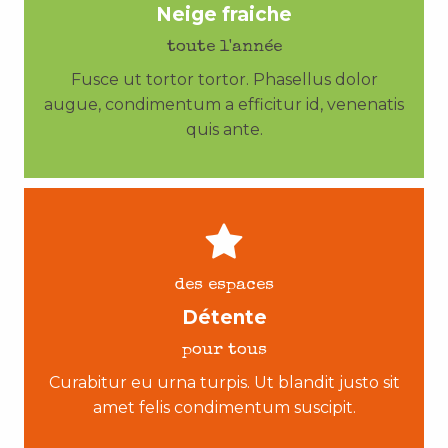
Neige fraiche
toute l'année
Fusce ut tortor tortor. Phasellus dolor
augue, condimentum a efficitur id, venenatis
quis ante.
des espaces
Détente
pour tous
Curabitur eu urna turpis. Ut blandit justo sit
amet felis condimentum suscipit.