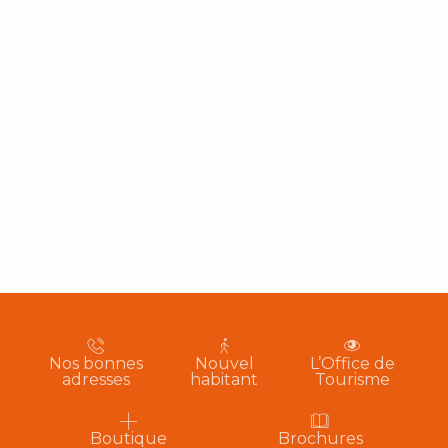
Nos bonnes
Nouvel
L’Office de
adresses
habitant
Tourisme
Boutique
Brochures