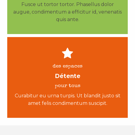
Fusce ut tortor tortor. Phasellus dolor
augue, condimentum a efficitur id, venenatis
quis ante.
des espaces
Détente
pour tous
Curabitur eu urna turpis. Ut blandit justo sit
amet felis condimentum suscipit.