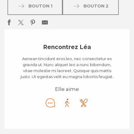
BOUTON 1
BOUTON 2
Rencontrez Léa
Aenean tincidunt eros leo, nec consectetur ex
gravida ut. Nunc aliquet leo a nunc bibendum,
vitae molestie mi laoreet. Quisque quis mattis
justo. Ut egestas velit eu magna lobortis feugiat.
Elle aime