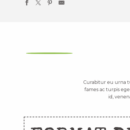
Curabitur eu urna t
fames ac turpis ege
id, venen