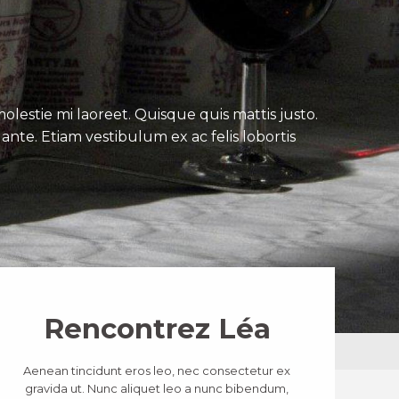
lestie mi laoreet. Quisque quis mattis justo.
ante. Etiam vestibulum ex ac felis lobortis
Rencontrez Léa
Aenean tincidunt eros leo, nec consectetur ex
gravida ut. Nunc aliquet leo a nunc bibendum,