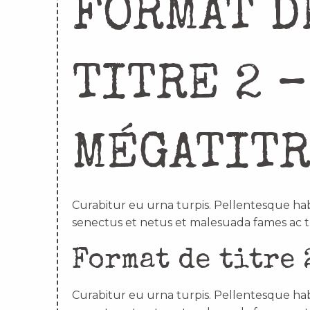
FORMAT D
TITRE 2 –
MÉGATIT
Curabitur eu urna turpis. Pellentesque hab
senectus et netus et malesuada fames ac t
Format de titre 
Curabitur eu urna turpis. Pellentesque hab