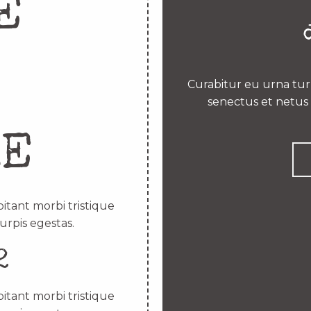
E
Curabitur eu urna turp
senectus et netus 
RE
itant morbi tristique
urpis egestas.
2
itant morbi tristique