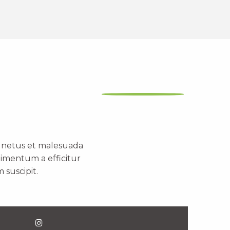
t netus et malesuada
dimentum a efficitur
 suscipit.