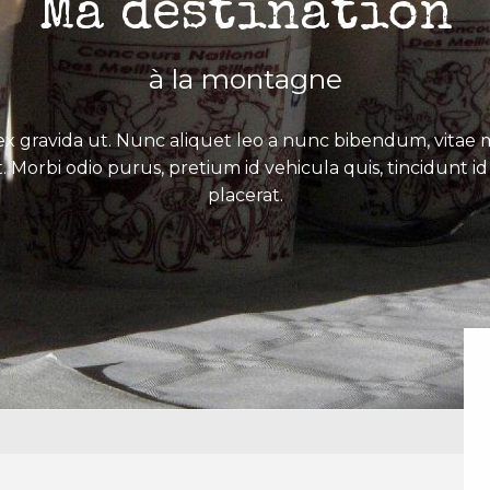
Ma destination
à la montagne
x gravida ut. Nunc aliquet leo a nunc bibendum, vitae mo
. Morbi odio purus, pretium id vehicula quis, tincidunt id 
placerat.