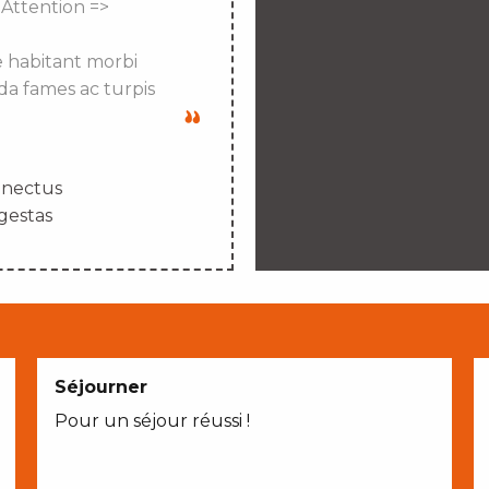
 Attention =>
e habitant morbi
da fames ac turpis
enectus
gestas
Séjourner
Pour un séjour réussi !