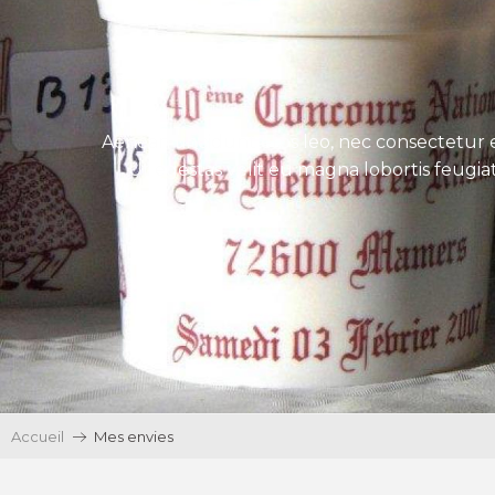
Aenean tincidunt eros leo, nec consectetur e
Ut egestas velit eu magna lobortis feugiat
Accueil
Mes envies