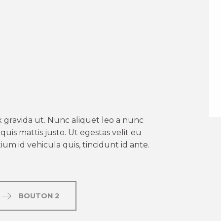
er aux favoris
 gravida ut. Nunc aliquet leo a nunc
uis mattis justo. Ut egestas velit eu
um id vehicula quis, tincidunt id ante.
BOUTON 2