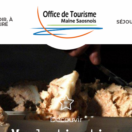
IR, À
SÉJO
IRE
Découvir