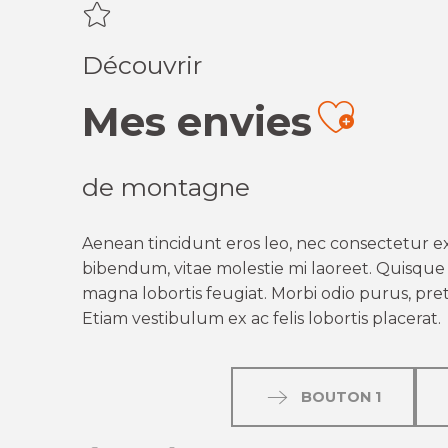
Découvrir
Mes envies
Ajout
de montagne
Aenean tincidunt eros leo, nec consectetur ex
bibendum, vitae molestie mi laoreet. Quisque q
magna lobortis feugiat. Morbi odio purus, preti
Etiam vestibulum ex ac felis lobortis placerat.
BOUTON 1