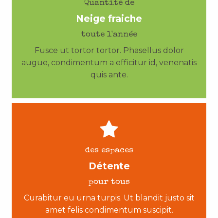
Quantité de
Neige fraiche
toute l'année
Fusce ut tortor tortor. Phasellus dolor
augue, condimentum a efficitur id, venenatis
quis ante.
des espaces
Détente
pour tous
Curabitur eu urna turpis. Ut blandit justo sit
amet felis condimentum suscipit.