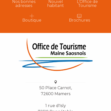
Nos bonnes
Nouvel
L’Office de
adresses
habitant
Tourisme
Boutique
Brochures
50 Place Carnot,
72600 Mamers
1 rue d'Isly