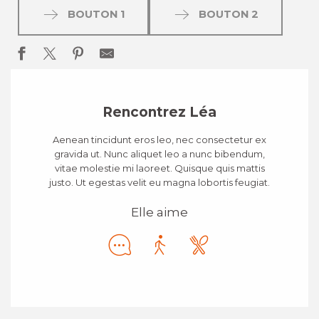
BOUTON 1
BOUTON 2
Rencontrez Léa
Aenean tincidunt eros leo, nec consectetur ex
gravida ut. Nunc aliquet leo a nunc bibendum,
vitae molestie mi laoreet. Quisque quis mattis
justo. Ut egestas velit eu magna lobortis feugiat.
Elle aime