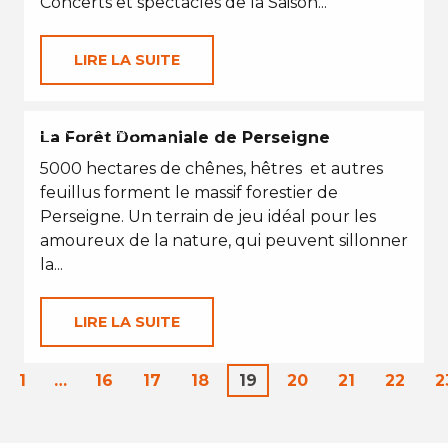
Concerts et spectacles de la Saison...
LIRE LA SUITE
EN TOUTES SAISONS
La Forêt Domaniale de Perseigne
5000 hectares de chênes, hêtres et autres
feuillus forment le massif forestier de
Perseigne. Un terrain de jeu idéal pour les
amoureux de la nature, qui peuvent sillonner
la...
LIRE LA SUITE
1
…
16
17
18
19
20
21
22
2