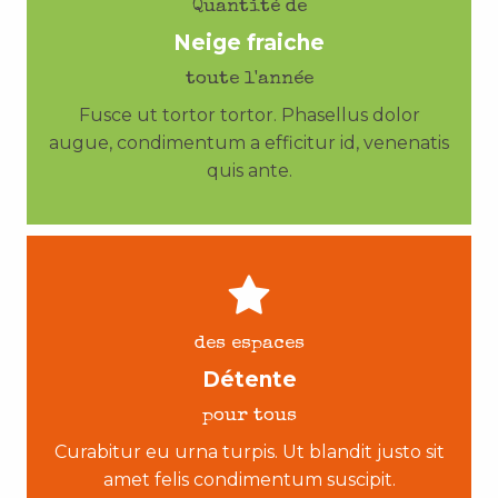
Quantité de
Neige fraiche
toute l'année
Fusce ut tortor tortor. Phasellus dolor
augue, condimentum a efficitur id, venenatis
quis ante.
des espaces
Détente
pour tous
Curabitur eu urna turpis. Ut blandit justo sit
amet felis condimentum suscipit.