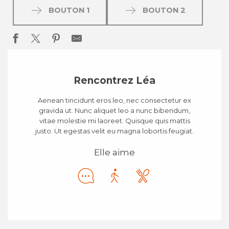
BOUTON 1
BOUTON 2
Rencontrez Léa
Aenean tincidunt eros leo, nec consectetur ex
gravida ut. Nunc aliquet leo a nunc bibendum,
vitae molestie mi laoreet. Quisque quis mattis
justo. Ut egestas velit eu magna lobortis feugiat.
Elle aime