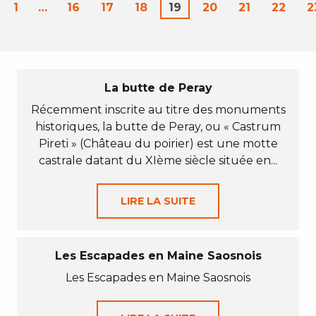
1
…
16
17
18
19
20
21
22
2
La butte de Peray
Récemment inscrite au titre des monuments
historiques, la butte de Peray, ou « Castrum
Pireti » (Château du poirier) est une motte
castrale datant du XIème siècle située en...
LIRE LA SUITE
Les Escapades en Maine Saosnois
Les Escapades en Maine Saosnois