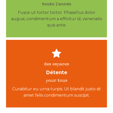
toute l'année
Fusce ut tortor tortor. Phasellus dolor
augue, condimentum a efficitur id, venenatis
quis ante.
des espaces
Détente
pour tous
Curabitur eu urna turpis. Ut blandit justo sit
amet felis condimentum suscipit.