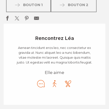
BOUTON 1
BOUTON 2
Rencontrez Léa
Aenean tincidunt eros leo, nec consectetur ex
gravida ut. Nunc aliquet leo a nunc bibendum,
vitae molestie mi laoreet. Quisque quis mattis
justo. Ut egestas velit eu magna lobortis feugiat.
Elle aime