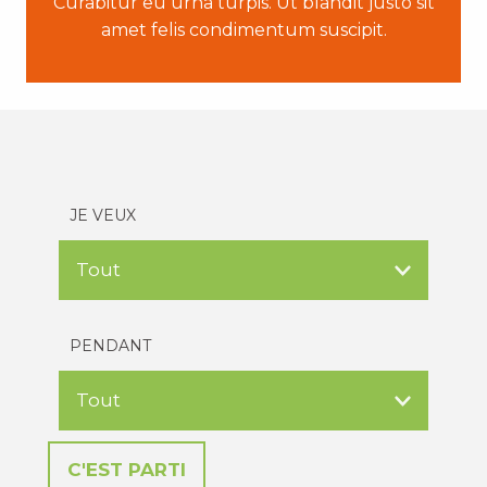
Curabitur eu urna turpis. Ut blandit justo sit
amet felis condimentum suscipit.
JE VEUX
PENDANT