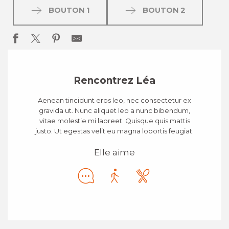
BOUTON 1
BOUTON 2
Rencontrez Léa
Aenean tincidunt eros leo, nec consectetur ex
gravida ut. Nunc aliquet leo a nunc bibendum,
vitae molestie mi laoreet. Quisque quis mattis
justo. Ut egestas velit eu magna lobortis feugiat.
Elle aime