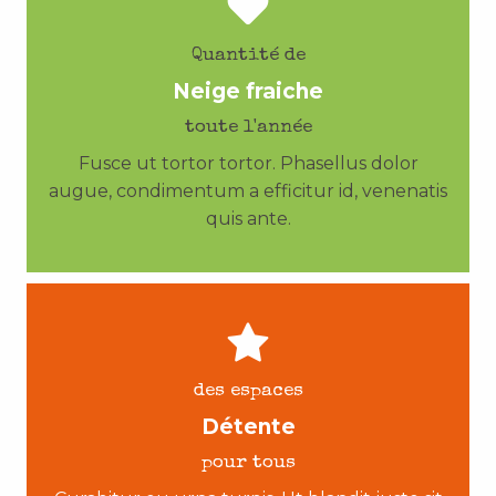
Quantité de
Neige fraiche
toute l'année
Fusce ut tortor tortor. Phasellus dolor
augue, condimentum a efficitur id, venenatis
quis ante.
des espaces
Détente
pour tous