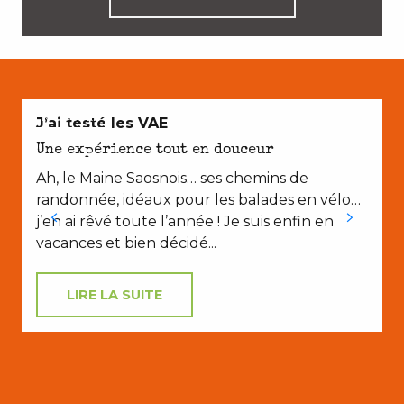
EN COUPLE
J’ai testé les VAE
S
S
Une expérience tout en douceur
Ah, le Maine Saosnois… ses chemins de
randonnée, idéaux pour les balades en vélo…
j’en ai rêvé toute l’année ! Je suis enfin en
vacances et bien décidé...
LIRE LA SUITE