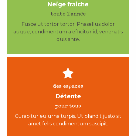
Neige fraiche
toute l'année
Fusce ut tortor tortor. Phasellus dolor
augue, condimentum a efficitur id, venenatis
quis ante.
des espaces
Détente
pour tous
Curabitur eu urna turpis. Ut blandit justo sit
amet felis condimentum suscipit.