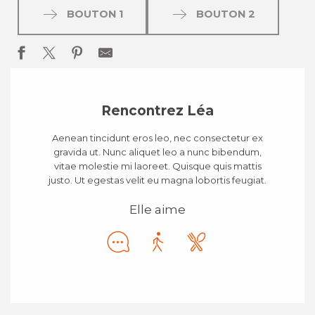
BOUTON 1
BOUTON 2
Rencontrez Léa
Aenean tincidunt eros leo, nec consectetur ex
gravida ut. Nunc aliquet leo a nunc bibendum,
vitae molestie mi laoreet. Quisque quis mattis
justo. Ut egestas velit eu magna lobortis feugiat.
Elle aime