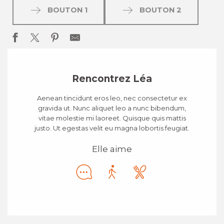
BOUTON 1
BOUTON 2
Rencontrez Léa
Aenean tincidunt eros leo, nec consectetur ex
gravida ut. Nunc aliquet leo a nunc bibendum,
vitae molestie mi laoreet. Quisque quis mattis
justo. Ut egestas velit eu magna lobortis feugiat.
Elle aime