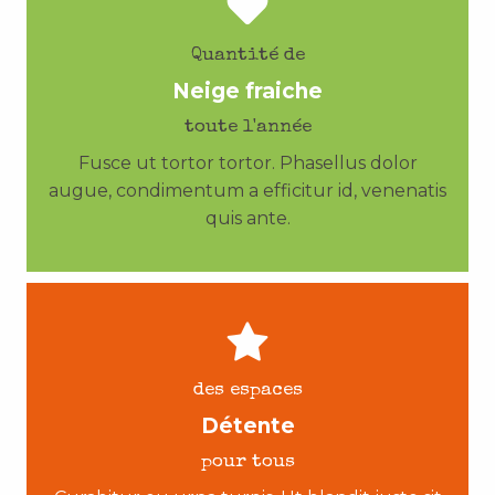
Quantité de
Neige fraiche
toute l'année
Fusce ut tortor tortor. Phasellus dolor
augue, condimentum a efficitur id, venenatis
quis ante.
des espaces
Détente
pour tous