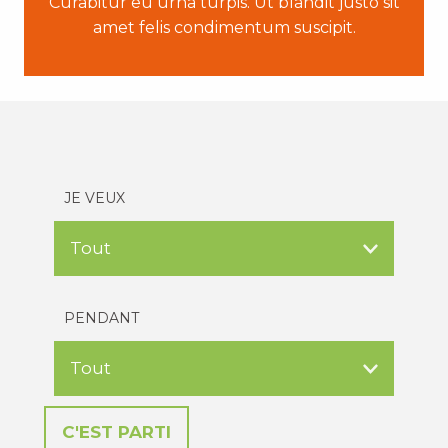
Curabitur eu urna turpis. Ut blandit justo sit
amet felis condimentum suscipit.
JE VEUX
PENDANT