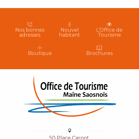
Nos bonnes
Nouvel
L’Office de
adresses
habitant
Tourisme
Boutique
Brochures
50 Place Carnot,