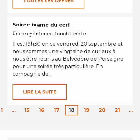
TOUTES LES OFFRES
L'AUTOMNE
Soirée brame du cerf
Une expérience inoubliable
Il est 19h30 en ce vendredi 20 septembre et
nous sommes une vingtaine de curieux à
nous être réunis au Belvédère de Perseigne
pour une soirée très particulière. En
compagnie de...
LIRE LA SUITE
1
…
15
16
17
18
19
20
21
…