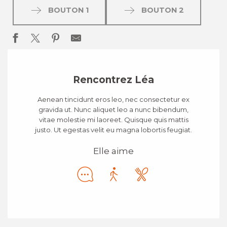
BOUTON 1
BOUTON 2
Rencontrez Léa
Aenean tincidunt eros leo, nec consectetur ex
gravida ut. Nunc aliquet leo a nunc bibendum,
vitae molestie mi laoreet. Quisque quis mattis
justo. Ut egestas velit eu magna lobortis feugiat.
Elle aime