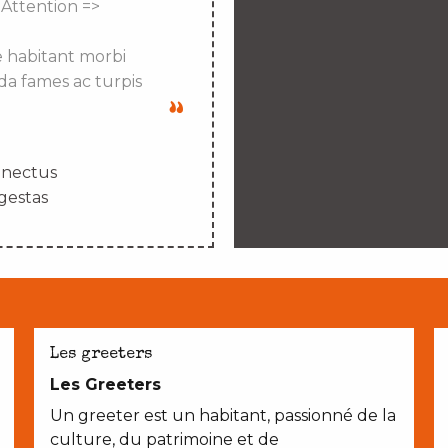
 Attention =>
e habitant morbi
da fames ac turpis
enectus
gestas
Les greeters
Les Greeters
Un greeter est un habitant, passionné de la
culture, du patrimoine et de