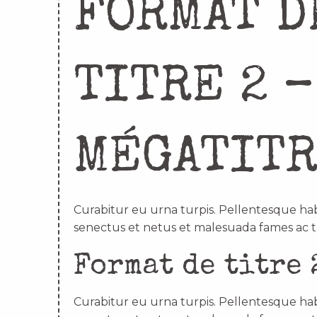
FORMAT D
TITRE 2 –
MÉGATIT
Curabitur eu urna turpis. Pellentesque hab
senectus et netus et malesuada fames ac t
Format de titre 
Curabitur eu urna turpis. Pellentesque hab