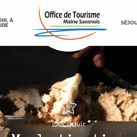
IR, À
SÉJO
IRE
Découvir