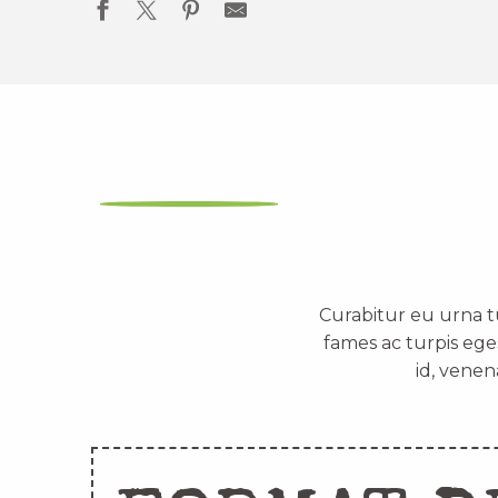
Curabitur eu urna t
fames ac turpis ege
id, venen