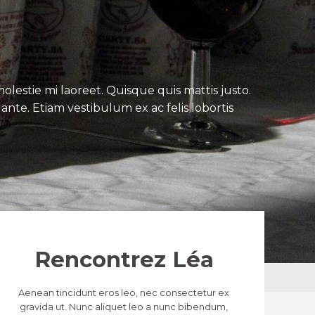
lestie mi laoreet. Quisque quis mattis justo.
ante. Etiam vestibulum ex ac felis lobortis
Rencontrez Léa
Aenean tincidunt eros leo, nec consectetur ex
gravida ut. Nunc aliquet leo a nunc bibendum,