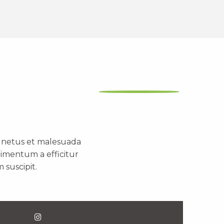
t netus et malesuada
dimentum a efficitur
 suscipit.