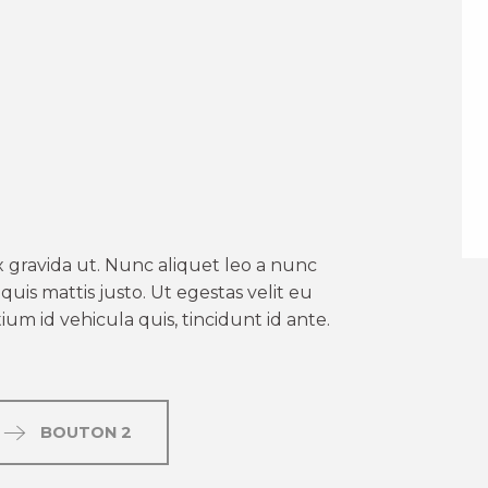
er aux favoris
 gravida ut. Nunc aliquet leo a nunc
uis mattis justo. Ut egestas velit eu
um id vehicula quis, tincidunt id ante.
BOUTON 2