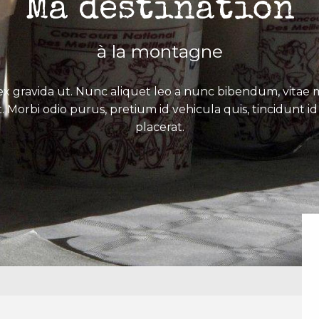
Ma destination
à la montagne
x gravida ut. Nunc aliquet leo a nunc bibendum, vitae mo
. Morbi odio purus, pretium id vehicula quis, tincidunt id 
placerat.