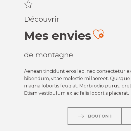
Découvrir
Mes envies
Ajout
de montagne
Aenean tincidunt eros leo, nec consectetur ex
bibendum, vitae molestie mi laoreet. Quisque q
magna lobortis feugiat. Morbi odio purus, preti
Etiam vestibulum ex ac felis lobortis placerat.
BOUTON 1