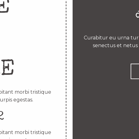
E
Curabitur eu urna turp
senectus et netus 
RE
itant morbi tristique
urpis egestas.
2
itant morbi tristique