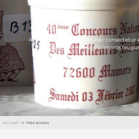
Aenean tincidunt eros leo, nec consectetur e
Ut egestas velit eu magna lobortis feugiat
Accueil
Mes envies