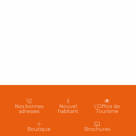
Nos bonnes
Nouvel
L’Office de
adresses
habitant
Tourisme
Boutique
Brochures