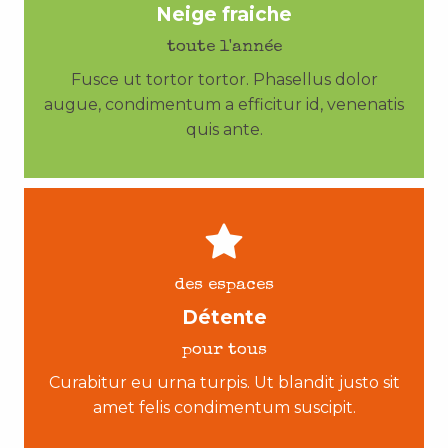
Neige fraiche
toute l'année
Fusce ut tortor tortor. Phasellus dolor
augue, condimentum a efficitur id, venenatis
quis ante.
des espaces
Détente
pour tous
Curabitur eu urna turpis. Ut blandit justo sit
amet felis condimentum suscipit.