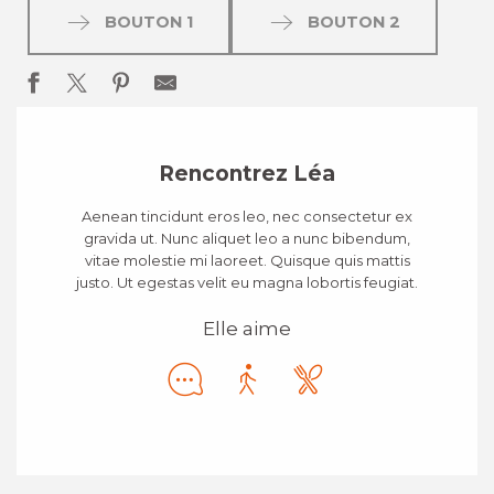
BOUTON 1
BOUTON 2
Rencontrez Léa
Aenean tincidunt eros leo, nec consectetur ex
gravida ut. Nunc aliquet leo a nunc bibendum,
vitae molestie mi laoreet. Quisque quis mattis
justo. Ut egestas velit eu magna lobortis feugiat.
Elle aime