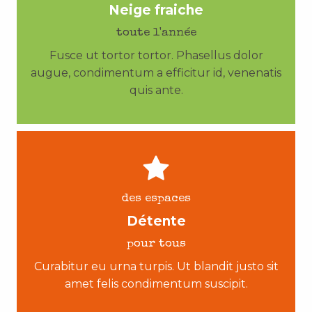
Neige fraiche
toute l'année
Fusce ut tortor tortor. Phasellus dolor
augue, condimentum a efficitur id, venenatis
quis ante.
des espaces
Détente
pour tous
Curabitur eu urna turpis. Ut blandit justo sit
amet felis condimentum suscipit.