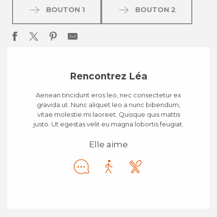
BOUTON 1
BOUTON 2
Rencontrez Léa
Aenean tincidunt eros leo, nec consectetur ex
gravida ut. Nunc aliquet leo a nunc bibendum,
vitae molestie mi laoreet. Quisque quis mattis
justo. Ut egestas velit eu magna lobortis feugiat.
Elle aime