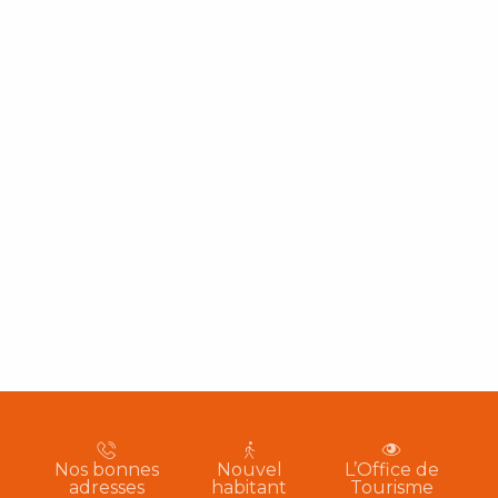
Nos bonnes
Nouvel
L’Office de
adresses
habitant
Tourisme