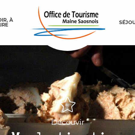
IR, À
SÉJO
IRE
Découvir