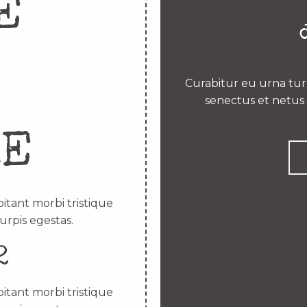
E
Curabitur eu urna turp
senectus et netus 
RE
itant morbi tristique
urpis egestas.
2
itant morbi tristique