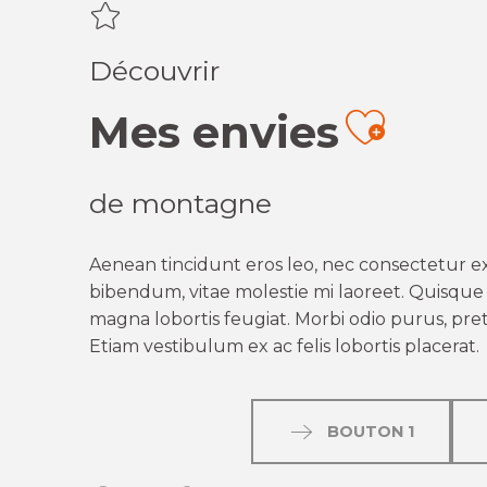
Découvrir
Mes envies
Ajout
de montagne
Aenean tincidunt eros leo, nec consectetur ex
bibendum, vitae molestie mi laoreet. Quisque q
magna lobortis feugiat. Morbi odio purus, preti
Etiam vestibulum ex ac felis lobortis placerat.
BOUTON 1