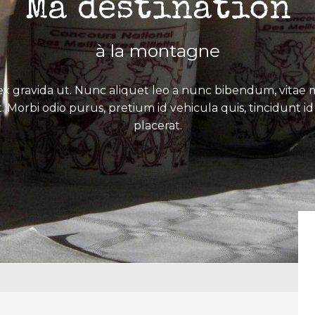
Ma destination
à la montagne
x gravida ut. Nunc aliquet leo a nunc bibendum, vitae mo
. Morbi odio purus, pretium id vehicula quis, tincidunt id 
placerat.