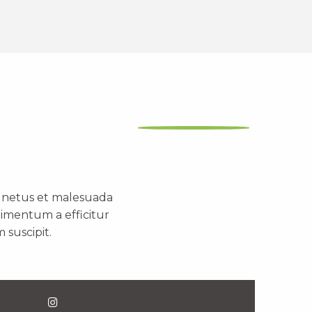
t netus et malesuada
dimentum a efficitur
 suscipit.