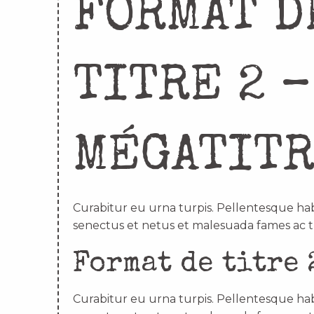
FORMAT D
TITRE 2 –
MÉGATIT
Curabitur eu urna turpis. Pellentesque hab
senectus et netus et malesuada fames ac t
Format de titre 
Curabitur eu urna turpis. Pellentesque hab