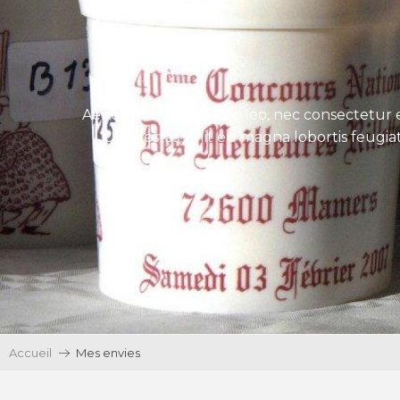
Aenean tincidunt eros leo, nec consectetur e
Ut egestas velit eu magna lobortis feugiat
Accueil
Mes envies