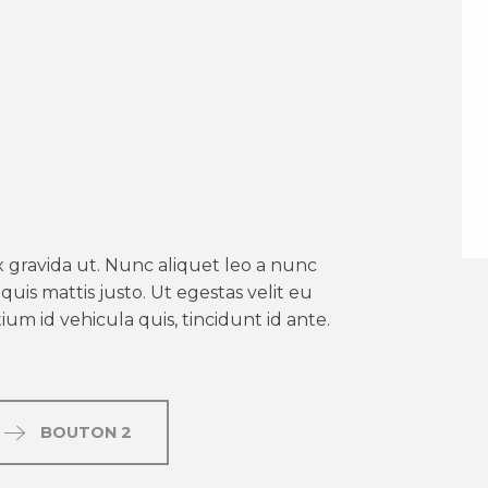
er aux favoris
 gravida ut. Nunc aliquet leo a nunc
uis mattis justo. Ut egestas velit eu
um id vehicula quis, tincidunt id ante.
BOUTON 2