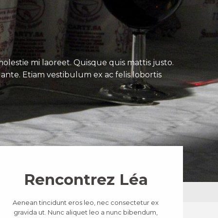
lestie mi laoreet. Quisque quis mattis justo.
ante. Etiam vestibulum ex ac felis lobortis
Rencontrez Léa
Aenean tincidunt eros leo, nec consectetur ex
gravida ut. Nunc aliquet leo a nunc bibendum,