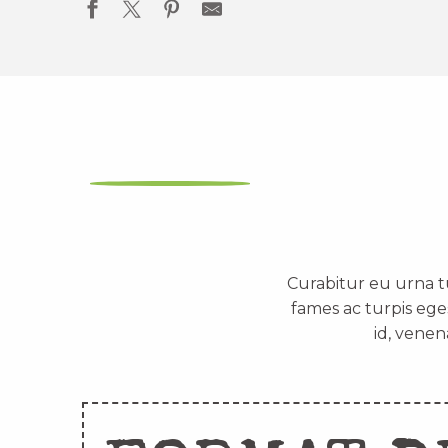
Curabitur eu urna t
fames ac turpis ege
id, venen