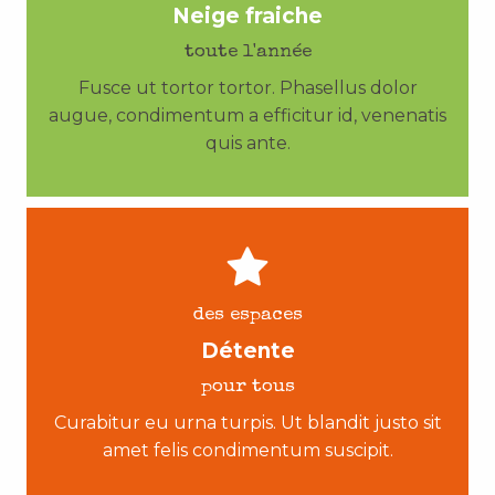
Neige fraiche
toute l'année
Fusce ut tortor tortor. Phasellus dolor
augue, condimentum a efficitur id, venenatis
quis ante.
des espaces
Détente
pour tous
Curabitur eu urna turpis. Ut blandit justo sit
amet felis condimentum suscipit.