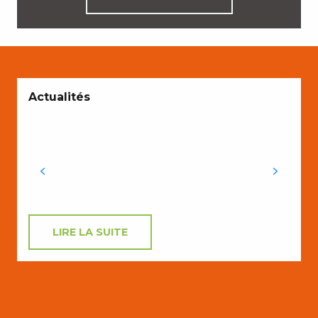
A
Actualités
P
e
LIRE LA SUITE