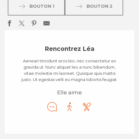
BOUTON 1
BOUTON 2
Rencontrez Léa
Aenean tincidunt eros leo, nec consectetur ex
gravida ut. Nunc aliquet leo a nunc bibendum,
vitae molestie mi laoreet. Quisque quis mattis
justo. Ut egestas velit eu magna lobortis feugiat.
Elle aime