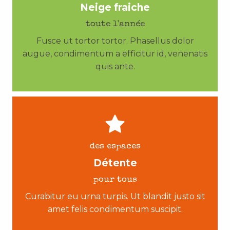
Neige fraiche
toute l'année
Fusce ut tortor tortor. Phasellus dolor
augue, condimentum a efficitur id, venenatis
quis ante.
des espaces
Détente
pour tous
Curabitur eu urna turpis. Ut blandit justo sit
amet felis condimentum suscipit.