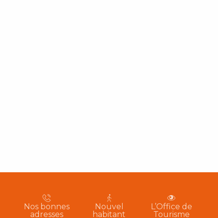
Nos bonnes
Nouvel
L’Office de
adresses
habitant
Tourisme