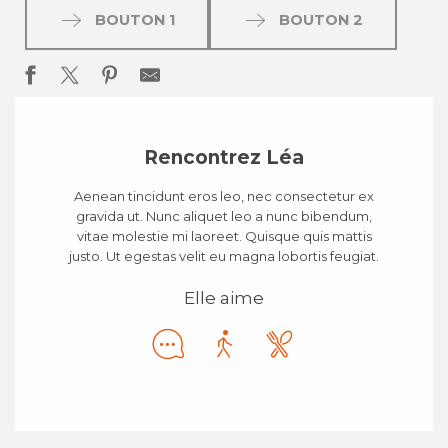
BOUTON 1
BOUTON 2
Rencontrez Léa
Aenean tincidunt eros leo, nec consectetur ex
gravida ut. Nunc aliquet leo a nunc bibendum,
vitae molestie mi laoreet. Quisque quis mattis
justo. Ut egestas velit eu magna lobortis feugiat.
Elle aime