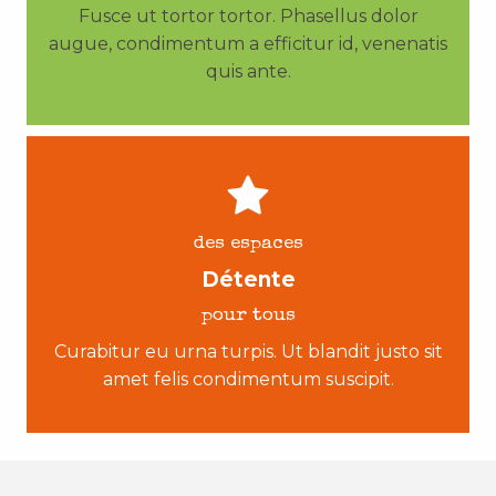
Fusce ut tortor tortor. Phasellus dolor
augue, condimentum a efficitur id, venenatis
quis ante.
des espaces
Détente
pour tous
Curabitur eu urna turpis. Ut blandit justo sit
amet felis condimentum suscipit.