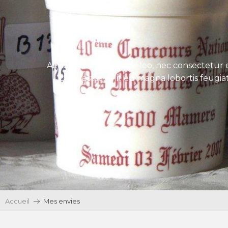
Aenean tincidunt eros leo, nec consectetur e
Ut egestas velit eu magna lobortis feugiat
Accueil
Mes envies