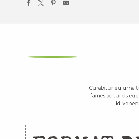
Curabitur eu urna t
fames ac turpis ege
id, venen