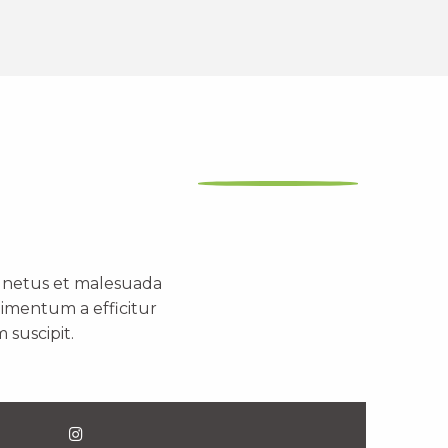
t netus et malesuada
dimentum a efficitur
 suscipit.