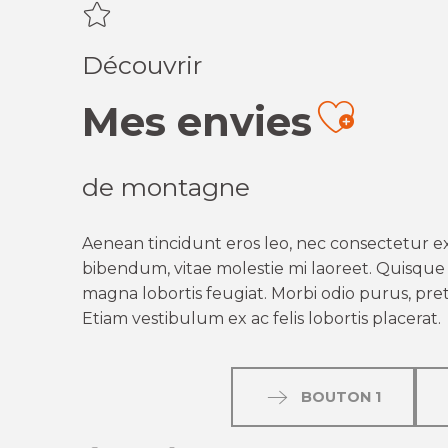
Découvrir
Mes envies
Ajout
de montagne
Aenean tincidunt eros leo, nec consectetur ex
bibendum, vitae molestie mi laoreet. Quisque q
magna lobortis feugiat. Morbi odio purus, preti
Etiam vestibulum ex ac felis lobortis placerat.
BOUTON 1