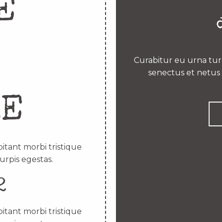
E
Curabitur eu urna turp
senectus et netus 
RE
itant morbi tristique
urpis egestas.
2
itant morbi tristique