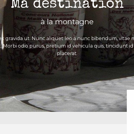
Ma destination
à la montagne
x gravida ut. Nunc aliquet leo a nunc bibendum, vitae mo
. Morbi odio purus, pretium id vehicula quis, tincidunt id 
placerat.