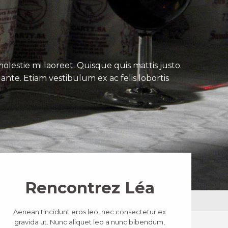
lestie mi laoreet. Quisque quis mattis justo.
ante. Etiam vestibulum ex ac felis lobortis
Rencontrez Léa
Aenean tincidunt eros leo, nec consectetur ex
gravida ut. Nunc aliquet leo a nunc bibendum,