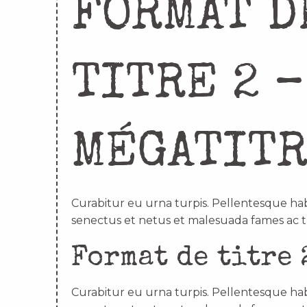
FORMAT D
TITRE 2 –
MÉGATIT
Curabitur eu urna turpis. Pellentesque hab
senectus et netus et malesuada fames ac t
Format de titre 
Curabitur eu urna turpis. Pellentesque hab