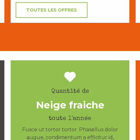
TOUTES LES OFFRES
Quantité de
Neige fraiche
toute l'année
Fusce ut tortor tortor. Phasellus dolor
augue, condimentum a efficitur id,