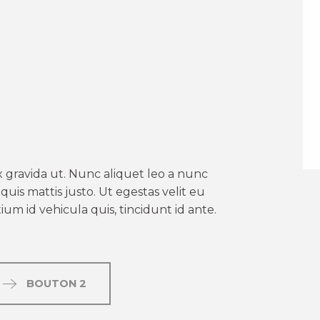
er aux favoris
 gravida ut. Nunc aliquet leo a nunc
uis mattis justo. Ut egestas velit eu
um id vehicula quis, tincidunt id ante.
BOUTON 2