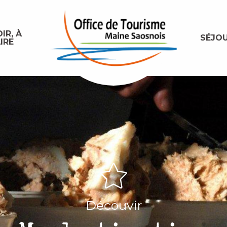
IR, À
SÉJO
IRE
Découvir