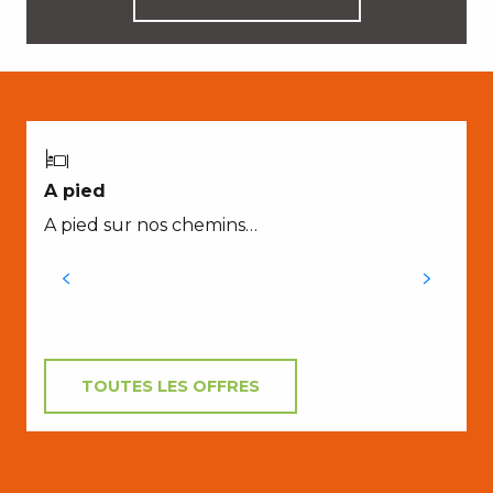
N
A pied
A pied sur nos chemins…
TOUTES LES OFFRES