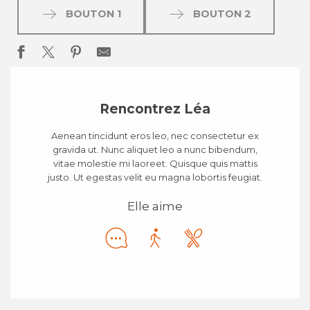
BOUTON 1
BOUTON 2
Rencontrez Léa
Aenean tincidunt eros leo, nec consectetur ex
gravida ut. Nunc aliquet leo a nunc bibendum,
vitae molestie mi laoreet. Quisque quis mattis
justo. Ut egestas velit eu magna lobortis feugiat.
Elle aime