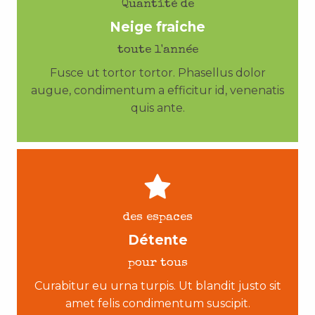
Quantité de
Neige fraiche
toute l'année
Fusce ut tortor tortor. Phasellus dolor
augue, condimentum a efficitur id, venenatis
quis ante.
des espaces
Détente
pour tous
Curabitur eu urna turpis. Ut blandit justo sit
amet felis condimentum suscipit.