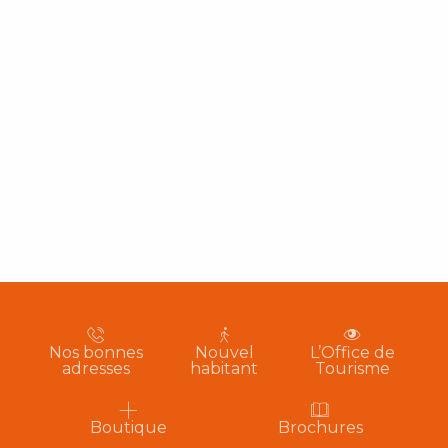
Nos bonnes
Nouvel
L’Office de
adresses
habitant
Tourisme
Boutique
Brochures