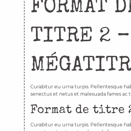
FORMAT D
TITRE 2 –
MÉGATIT
Curabitur eu urna turpis. Pellentesque hab
senectus et netus et malesuada fames ac t
Format de titre 
Curabitur eu urna turpis. Pellentesque hab