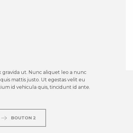
er aux favoris
 gravida ut. Nunc aliquet leo a nunc
uis mattis justo. Ut egestas velit eu
um id vehicula quis, tincidunt id ante.
BOUTON 2