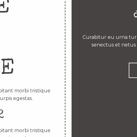
E
Curabitur eu urna turp
senectus et netus 
RE
itant morbi tristique
urpis egestas.
2
itant morbi tristique