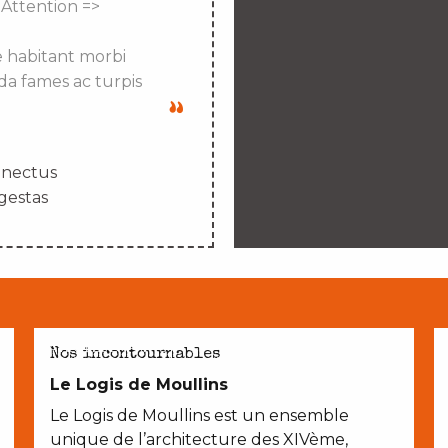
 Attention =>
e habitant morbi
da fames ac turpis
enectus
gestas
AVEC LES ENFANTS
Nos incontournables
Le Logis de Moullins
Le Logis de Moullins est un ensemble
unique de l’architecture des XIVème,