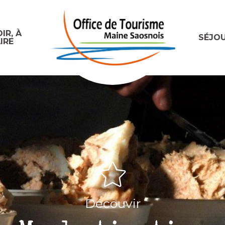
IR, À
SÉJO
IRE
Découvir