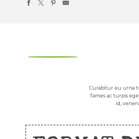
Curabitur eu urna t
fames ac turpis ege
id, venen