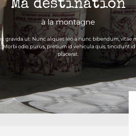
Ma destination
à la montagne
x gravida ut. Nunc aliquet leo a nunc bibendum, vitae mo
. Morbi odio purus, pretium id vehicula quis, tincidunt id 
placerat.