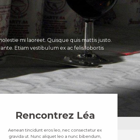
lestie mi laoreet. Quisque quis mattis justo.
ante. Etiam vestibulum ex ac felis lobortis
Rencontrez Léa
Aenean tincidunt eros leo, nec consectetur ex
gravida ut. Nunc aliquet leo a nunc bibendum,