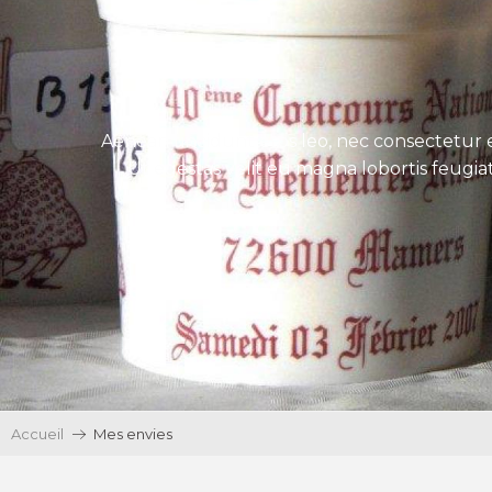
Aenean tincidunt eros leo, nec consectetur e
Ut egestas velit eu magna lobortis feugiat
Accueil
Mes envies