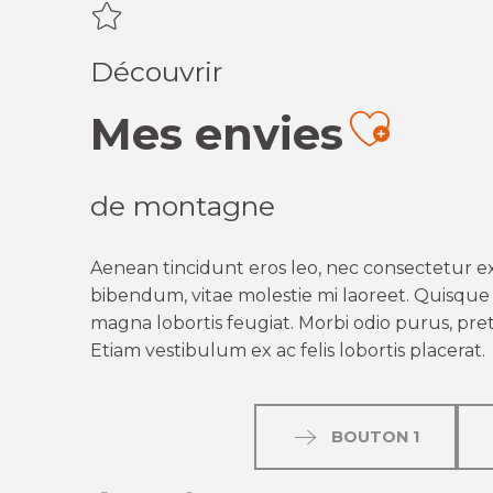
Découvrir
Mes envies
Ajout
de montagne
Aenean tincidunt eros leo, nec consectetur ex
bibendum, vitae molestie mi laoreet. Quisque q
magna lobortis feugiat. Morbi odio purus, preti
Etiam vestibulum ex ac felis lobortis placerat.
BOUTON 1