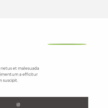
t netus et malesuada
dimentum a efficitur
 suscipit.