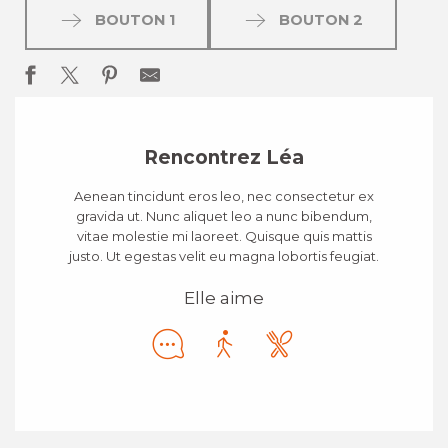
BOUTON 1
BOUTON 2
Rencontrez Léa
Aenean tincidunt eros leo, nec consectetur ex
gravida ut. Nunc aliquet leo a nunc bibendum,
vitae molestie mi laoreet. Quisque quis mattis
justo. Ut egestas velit eu magna lobortis feugiat.
Elle aime