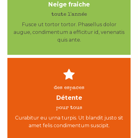
Neige fraiche
toute l'année
Fusce ut tortor tortor. Phasellus dolor
augue, condimentum a efficitur id, venenatis
quis ante.
des espaces
Détente
pour tous
Curabitur eu urna turpis. Ut blandit justo sit
amet felis condimentum suscipit.