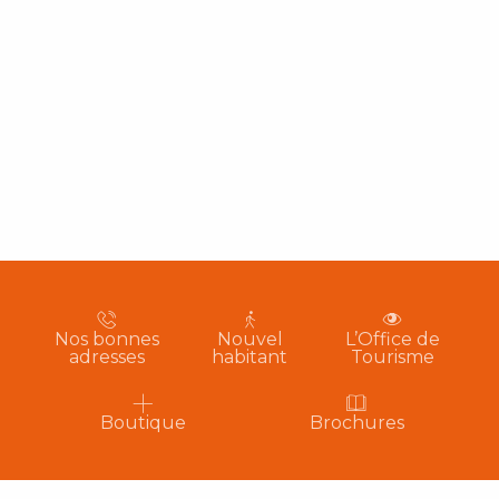
Nos bonnes
Nouvel
L’Office de
adresses
habitant
Tourisme
Boutique
Brochures