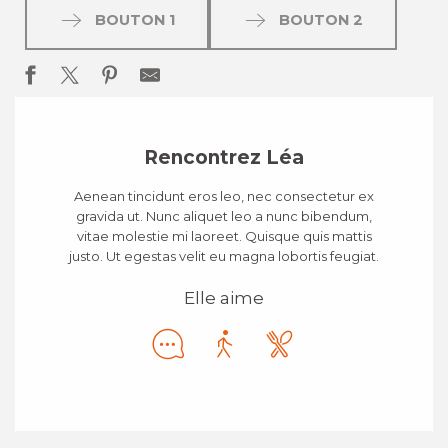
BOUTON 1
BOUTON 2
Rencontrez Léa
Aenean tincidunt eros leo, nec consectetur ex
gravida ut. Nunc aliquet leo a nunc bibendum,
vitae molestie mi laoreet. Quisque quis mattis
justo. Ut egestas velit eu magna lobortis feugiat.
Elle aime