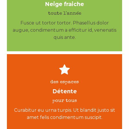
Neige fraiche
toute l'année
Fusce ut tortor tortor. Phasellus dolor
augue, condimentum a efficitur id, venenatis
quis ante.
des espaces
Détente
pour tous
Curabitur eu urna turpis. Ut blandit justo sit
amet felis condimentum suscipit.