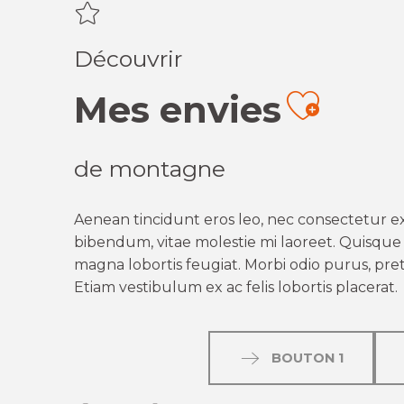
Découvrir
Mes envies
Ajout
de montagne
Aenean tincidunt eros leo, nec consectetur ex
bibendum, vitae molestie mi laoreet. Quisque q
magna lobortis feugiat. Morbi odio purus, preti
Etiam vestibulum ex ac felis lobortis placerat.
BOUTON 1