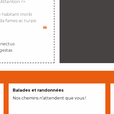
 Attention =>
e habitant morbi
da fames ac turpis
enectus
gestas
Balades et randonnées
Nos chemins n’attendent que vous !