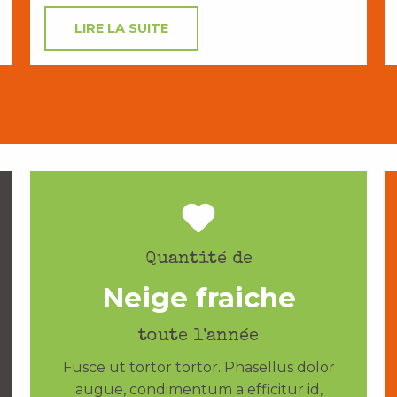
LIRE LA SUITE
Quantité de
Neige fraiche
toute l'année
Fusce ut tortor tortor. Phasellus dolor
augue, condimentum a efficitur id,