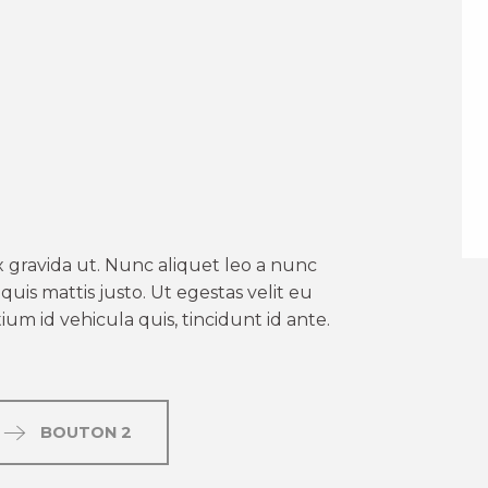
er aux favoris
 gravida ut. Nunc aliquet leo a nunc
uis mattis justo. Ut egestas velit eu
um id vehicula quis, tincidunt id ante.
BOUTON 2