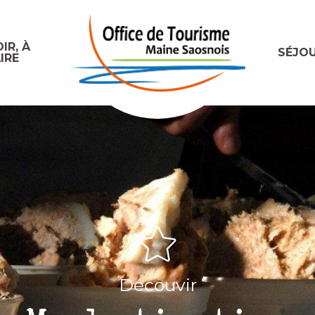
IR, À
SÉJO
IRE
Découvir