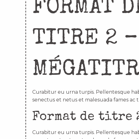
FORMAT D
TITRE 2 –
MÉGATIT
Curabitur eu urna turpis. Pellentesque hab
senectus et netus et malesuada fames ac t
Format de titre 
Curabitur eu urna turpis. Pellentesque hab