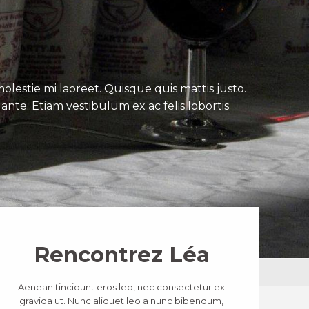
lestie mi laoreet. Quisque quis mattis justo.
ante. Etiam vestibulum ex ac felis lobortis
Rencontrez Léa
Aenean tincidunt eros leo, nec consectetur ex
gravida ut. Nunc aliquet leo a nunc bibendum,