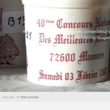
Aenean tincidunt eros leo, nec consectetur e
Ut egestas velit eu magna lobortis feugiat
Accueil
Mes envies