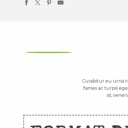
Curabitur eu urna t
fames ac turpis ege
id, venen