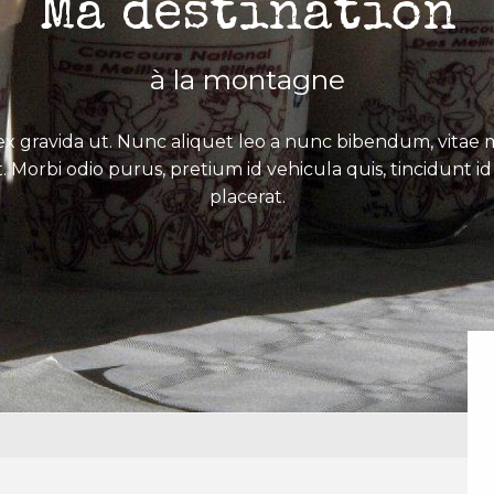
Ma destination
à la montagne
x gravida ut. Nunc aliquet leo a nunc bibendum, vitae mo
. Morbi odio purus, pretium id vehicula quis, tincidunt id 
placerat.