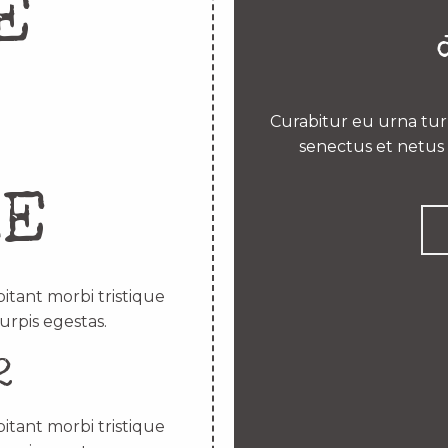
E
Curabitur eu urna turp
senectus et netus 
RE
itant morbi tristique
urpis egestas.
2
itant morbi tristique