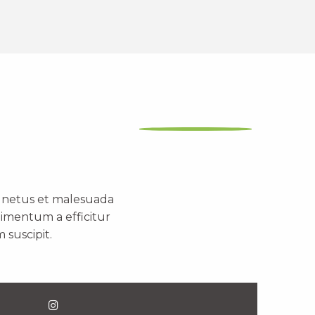
t netus et malesuada
dimentum a efficitur
 suscipit.