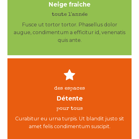
Neige fraiche
toute l'année
Fusce ut tortor tortor. Phasellus dolor
augue, condimentum a efficitur id, venenatis
quis ante.
des espaces
Détente
pour tous
Curabitur eu urna turpis. Ut blandit justo sit
amet felis condimentum suscipit.