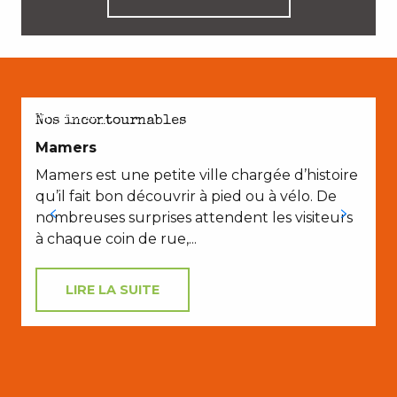
EN COUPLE
A
Nos incontournables
Mamers
Mamers est une petite ville chargée d’histoire
L
qu’il fait bon découvrir à pied ou à vélo. De
nombreuses surprises attendent les visiteurs
L
à chaque coin de rue,...
C
LIRE LA SUITE