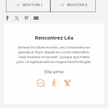
BOUTON 1
BOUTON 2
Rencontrez Léa
Aenean tincidunt eros leo, nec consectetur ex
gravida ut. Nunc aliquet leo a nunc bibendum,
vitae molestie mi laoreet. Quisque quis mattis
justo. Ut egestas velit eu magna lobortis feugiat.
Elle aime