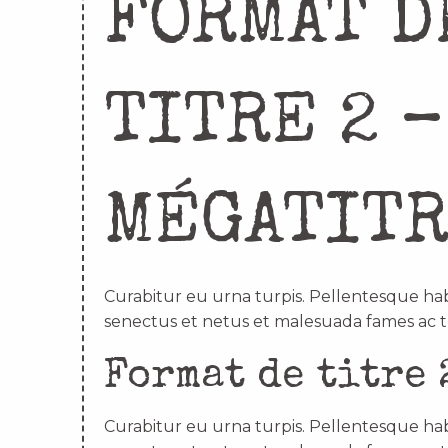
FORMAT D
TITRE 2 –
MÉGATIT
Curabitur eu urna turpis. Pellentesque hab
senectus et netus et malesuada fames ac t
Format de titre 
Curabitur eu urna turpis. Pellentesque hab