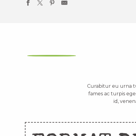
Curabitur eu urna t
fames ac turpis ege
id, venen