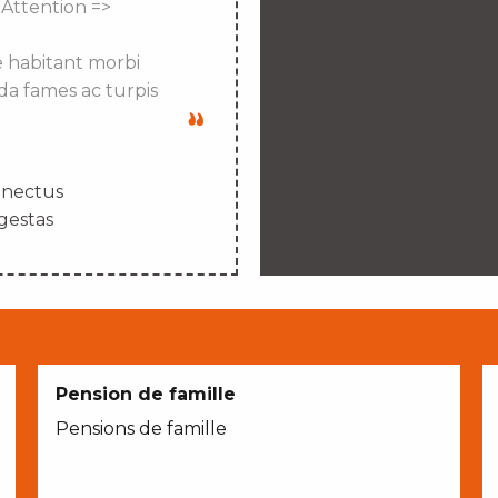
 Attention =>
e habitant morbi
da fames ac turpis
enectus
gestas
Pension de famille
Pensions de famille