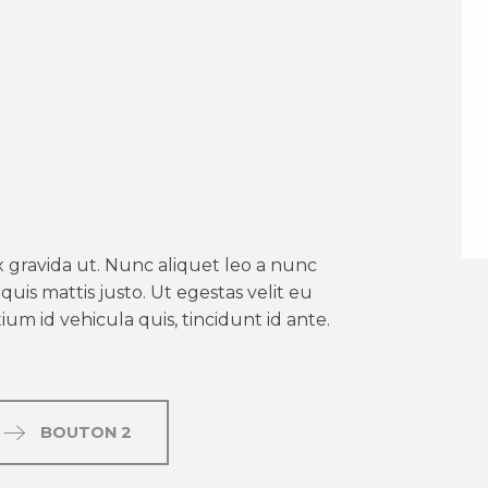
er aux favoris
 gravida ut. Nunc aliquet leo a nunc
uis mattis justo. Ut egestas velit eu
um id vehicula quis, tincidunt id ante.
BOUTON 2