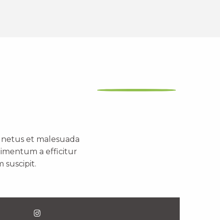
t netus et malesuada
dimentum a efficitur
 suscipit.