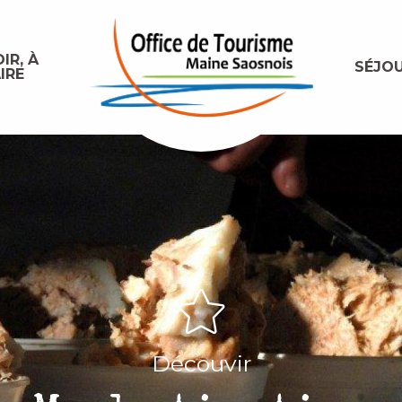
IR, À
SÉJO
IRE
Découvir