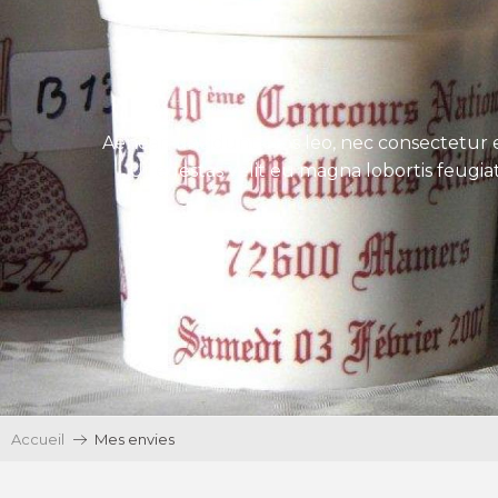
Aenean tincidunt eros leo, nec consectetur e
Ut egestas velit eu magna lobortis feugiat
Accueil
Mes envies