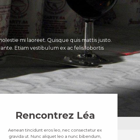
lestie mi laoreet. Quisque quis mattis justo.
ante. Etiam vestibulum ex ac felis lobortis
Rencontrez Léa
Aenean tincidunt eros leo, nec consectetur ex
gravida ut. Nunc aliquet leo a nunc bibendum,