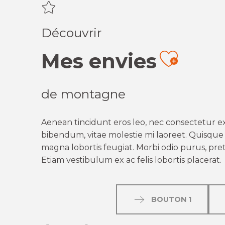
Découvrir
Mes envies
Ajout
de montagne
Aenean tincidunt eros leo, nec consectetur ex
bibendum, vitae molestie mi laoreet. Quisque q
magna lobortis feugiat. Morbi odio purus, preti
Etiam vestibulum ex ac felis lobortis placerat.
BOUTON 1