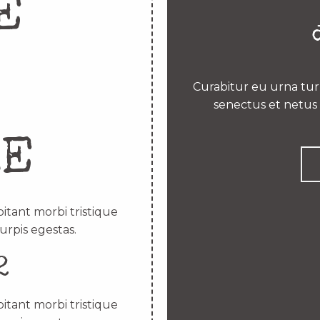
E
Curabitur eu urna turp
senectus et netus 
RE
itant morbi tristique
urpis egestas.
2
itant morbi tristique