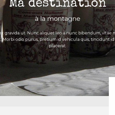
Ma destination
à la montagne
x gravida ut. Nunc aliquet leo a nunc bibendum, vitae mo
. Morbi odio purus, pretium id vehicula quis, tincidunt id 
placerat.