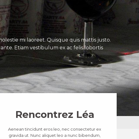
lestie mi laoreet. Quisque quis mattis justo.
ante. Etiam vestibulum ex ac felis lobortis
Rencontrez Léa
Aenean tincidunt eros leo, nec consectetur ex
gravida ut. Nunc aliquet leo a nunc bibendum,