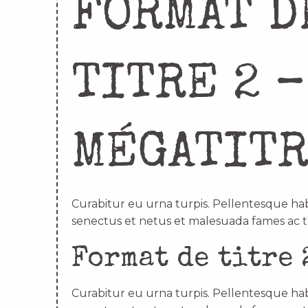
FORMAT D
TITRE 2 –
MÉGATIT
Curabitur eu urna turpis. Pellentesque hab
senectus et netus et malesuada fames ac t
Format de titre 
Curabitur eu urna turpis. Pellentesque hab