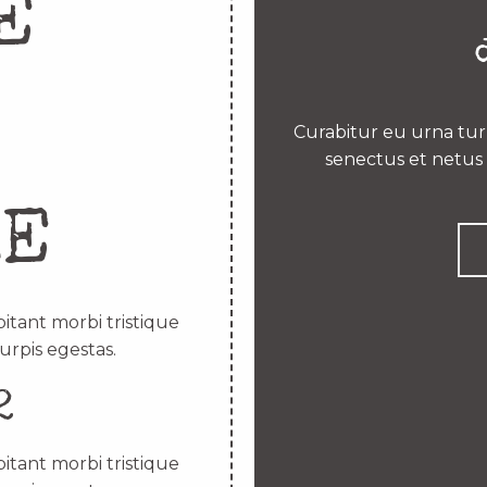
E
Curabitur eu urna turp
senectus et netus 
RE
itant morbi tristique
urpis egestas.
2
itant morbi tristique