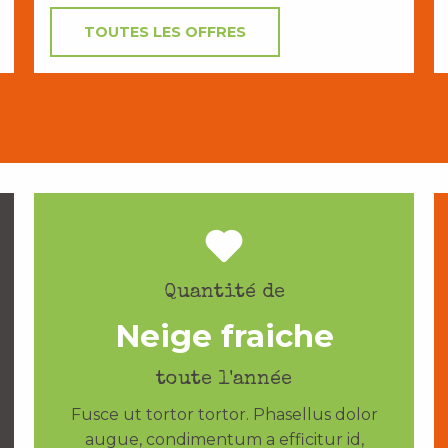
TOUTES LES OFFRES
Quantité de
Neige fraiche
toute l'année
Fusce ut tortor tortor. Phasellus dolor
augue, condimentum a efficitur id,