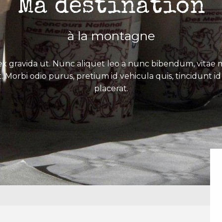
Ma destination
à la montagne
x gravida ut. Nunc aliquet leo a nunc bibendum, vitae mo
. Morbi odio purus, pretium id vehicula quis, tincidunt id 
placerat.