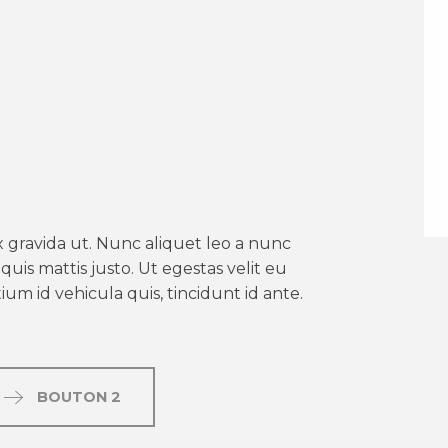
er aux favoris
 gravida ut. Nunc aliquet leo a nunc
uis mattis justo. Ut egestas velit eu
um id vehicula quis, tincidunt id ante.
BOUTON 2