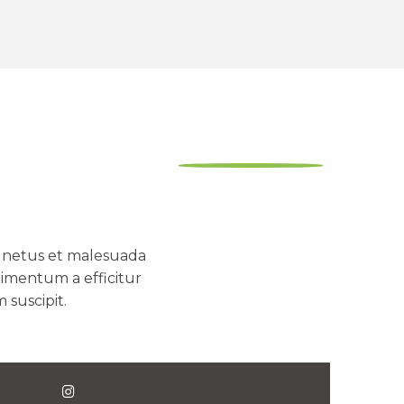
t netus et malesuada
dimentum a efficitur
 suscipit.