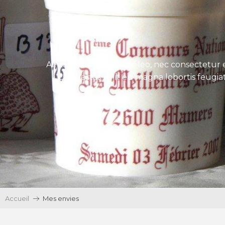
Aenean tincidunt eros leo, nec consectetur e
Ut egestas velit eu magna lobortis feugiat
Accueil
Mes envies