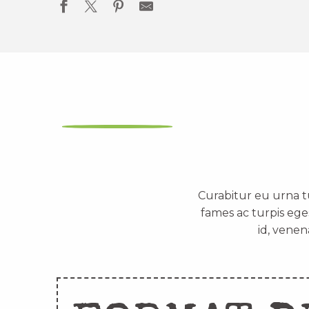
Curabitur eu urna t
fames ac turpis ege
id, venen