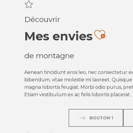
Découvrir
Mes envies
Ajout
de montagne
Aenean tincidunt eros leo, nec consectetur ex
bibendum, vitae molestie mi laoreet. Quisque q
magna lobortis feugiat. Morbi odio purus, preti
Etiam vestibulum ex ac felis lobortis placerat.
BOUTON 1