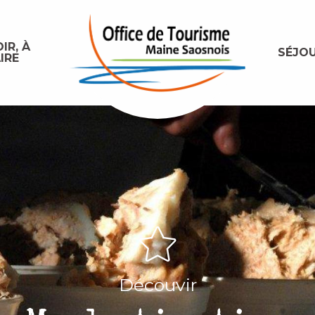
IR, À
SÉJO
IRE
Découvir