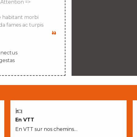
 Attention =>
e habitant morbi
da fames ac turpis
enectus
gestas
En VTT
En VTT sur nos chemins…