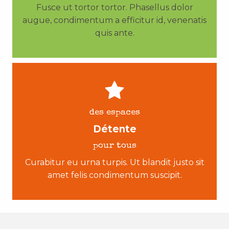
Fusce ut tortor tortor. Phasellus dolor
augue, condimentum a efficitur id, venenatis
quis ante.
des espaces
Détente
pour tous
Curabitur eu urna turpis. Ut blandit justo sit
amet felis condimentum suscipit.