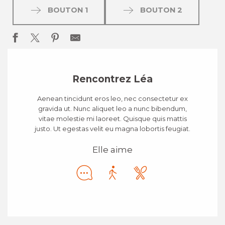
BOUTON 1
BOUTON 2
Rencontrez Léa
Aenean tincidunt eros leo, nec consectetur ex
gravida ut. Nunc aliquet leo a nunc bibendum,
vitae molestie mi laoreet. Quisque quis mattis
justo. Ut egestas velit eu magna lobortis feugiat.
Elle aime