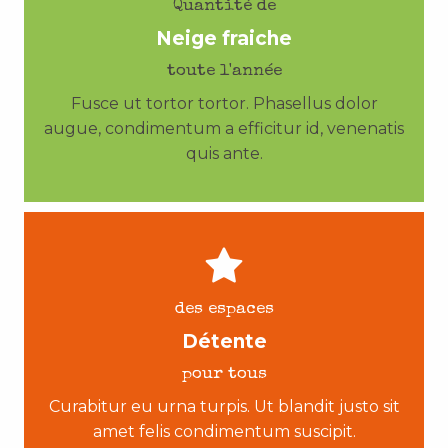
Quantité de
Neige fraiche
toute l'année
Fusce ut tortor tortor. Phasellus dolor
augue, condimentum a efficitur id, venenatis
quis ante.
des espaces
Détente
pour tous
Curabitur eu urna turpis. Ut blandit justo sit
amet felis condimentum suscipit.