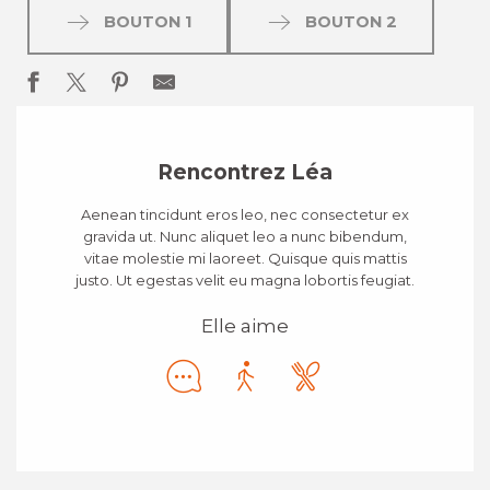
BOUTON 1
BOUTON 2
Rencontrez Léa
Aenean tincidunt eros leo, nec consectetur ex
gravida ut. Nunc aliquet leo a nunc bibendum,
vitae molestie mi laoreet. Quisque quis mattis
justo. Ut egestas velit eu magna lobortis feugiat.
Elle aime