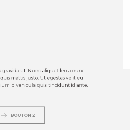
er aux favoris
 gravida ut. Nunc aliquet leo a nunc
uis mattis justo. Ut egestas velit eu
um id vehicula quis, tincidunt id ante.
BOUTON 2