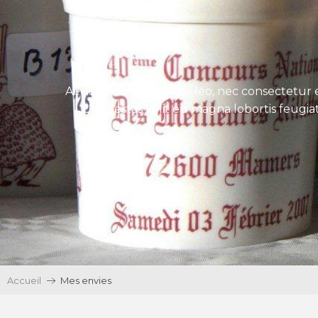
Aenean tincidunt eros leo, nec consectetur e
Ut egestas velit eu magna lobortis feugiat
Accueil
Mes envies