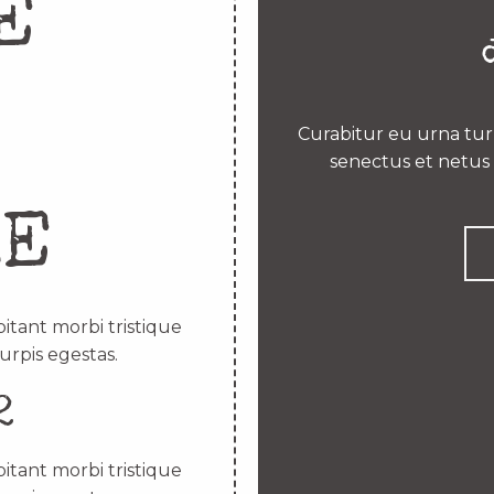
E
Curabitur eu urna turp
senectus et netus 
RE
itant morbi tristique
urpis egestas.
2
itant morbi tristique