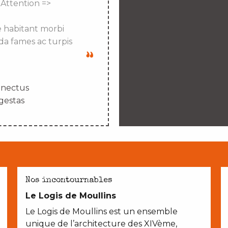
 Attention =>
e habitant morbi
da fames ac turpis
enectus
gestas
AVEC LES ENFANTS
Nos incontournables
Le Logis de Moullins
Le Logis de Moullins est un ensemble
unique de l’architecture des XIVème,