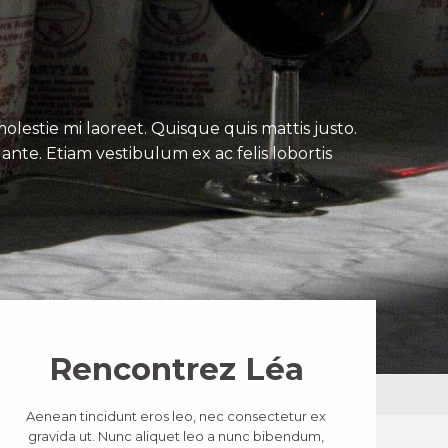
lestie mi laoreet. Quisque quis mattis justo.
ante. Etiam vestibulum ex ac felis lobortis
Rencontrez Léa
Aenean tincidunt eros leo, nec consectetur ex
gravida ut. Nunc aliquet leo a nunc bibendum,