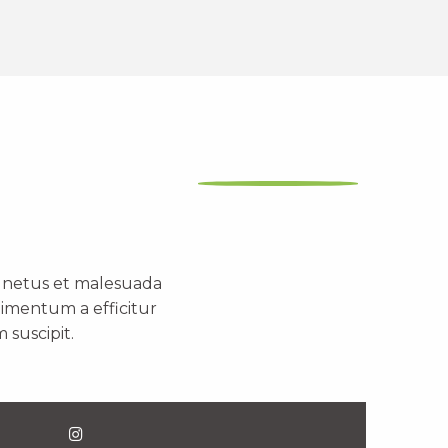
t netus et malesuada
dimentum a efficitur
 suscipit.