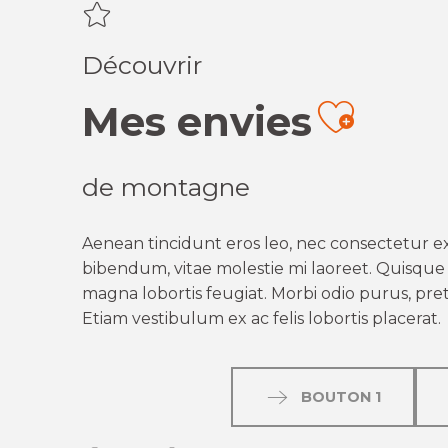
Découvrir
Mes envies
Ajout
de montagne
Aenean tincidunt eros leo, nec consectetur ex
bibendum, vitae molestie mi laoreet. Quisque q
magna lobortis feugiat. Morbi odio purus, preti
Etiam vestibulum ex ac felis lobortis placerat.
BOUTON 1