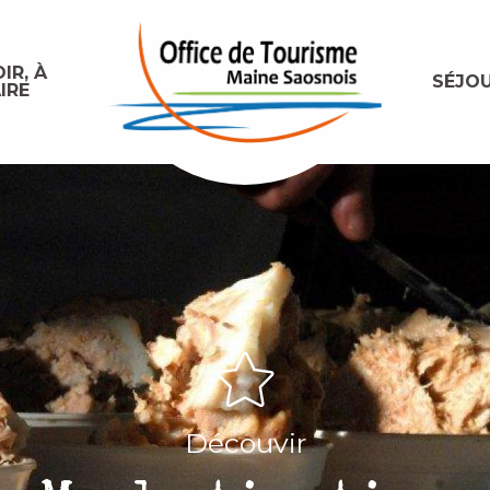
IR, À
SÉJO
IRE
Découvir