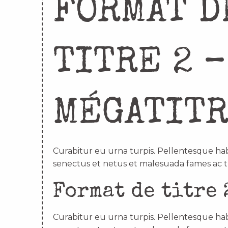
FORMAT D
TITRE 2 –
MÉGATIT
Curabitur eu urna turpis. Pellentesque hab
senectus et netus et malesuada fames ac t
Format de titre 
Curabitur eu urna turpis. Pellentesque hab