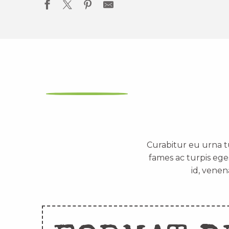
Curabitur eu urna t
fames ac turpis ege
id, venen