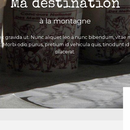
Ma destination
à la montagne
x gravida ut. Nunc aliquet leo a nunc bibendum, vitae mo
. Morbi odio purus, pretium id vehicula quis, tincidunt id 
placerat.