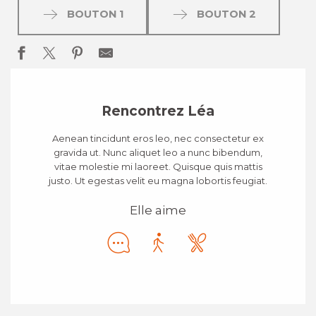
BOUTON 1
BOUTON 2
Rencontrez Léa
Aenean tincidunt eros leo, nec consectetur ex
gravida ut. Nunc aliquet leo a nunc bibendum,
vitae molestie mi laoreet. Quisque quis mattis
justo. Ut egestas velit eu magna lobortis feugiat.
Elle aime