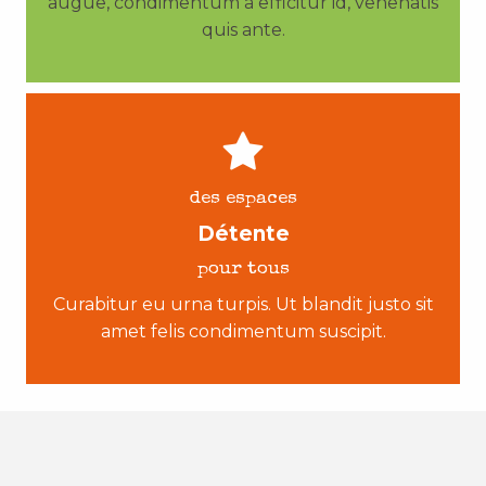
augue, condimentum a efficitur id, venenatis
quis ante.
des espaces
Détente
pour tous
Curabitur eu urna turpis. Ut blandit justo sit
amet felis condimentum suscipit.