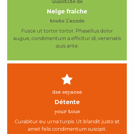
Quantité de
Neige fraiche
toute l'année
Fusce ut tortor tortor. Phasellus dolor
augue, condimentum a efficitur id, venenatis
quis ante.
des espaces
Détente
pour tous
Curabitur eu urna turpis. Ut blandit justo sit
amet felis condimentum suscipit.