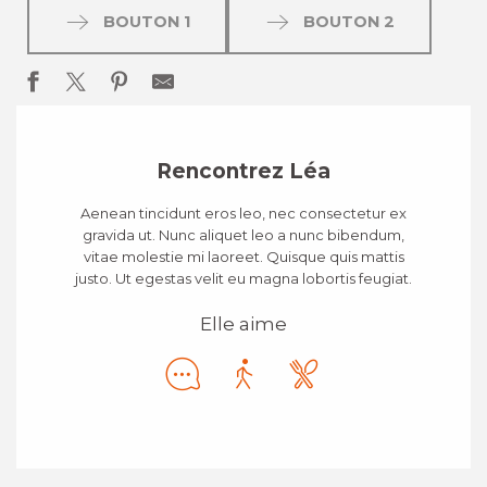
BOUTON 1
BOUTON 2
Rencontrez Léa
Aenean tincidunt eros leo, nec consectetur ex
gravida ut. Nunc aliquet leo a nunc bibendum,
vitae molestie mi laoreet. Quisque quis mattis
justo. Ut egestas velit eu magna lobortis feugiat.
Elle aime