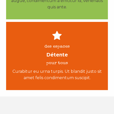
augue, condimentum a efficitur id, venenatis
quis ante.
des espaces
Détente
pour tous
Curabitur eu urna turpis. Ut blandit justo sit
amet felis condimentum suscipit.