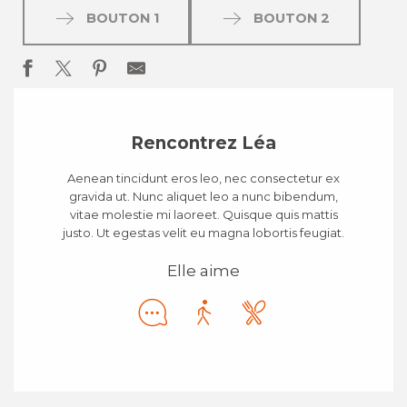
BOUTON 1
BOUTON 2
Rencontrez Léa
Aenean tincidunt eros leo, nec consectetur ex
gravida ut. Nunc aliquet leo a nunc bibendum,
vitae molestie mi laoreet. Quisque quis mattis
justo. Ut egestas velit eu magna lobortis feugiat.
Elle aime