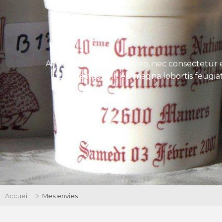
Aenean tincidunt eros leo, nec consectetur e
Ut egestas velit eu magna lobortis feugiat
Accueil
Mes envies