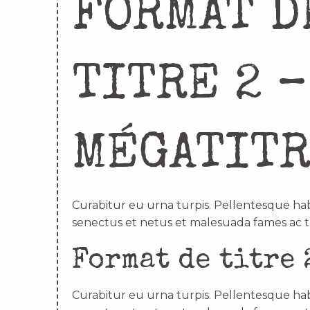
FORMAT D
TITRE 2 –
MÉGATIT
Curabitur eu urna turpis. Pellentesque hab
senectus et netus et malesuada fames ac t
Format de titre 
Curabitur eu urna turpis. Pellentesque hab