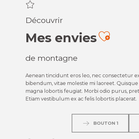
Découvrir
Mes envies
Ajout
de montagne
Aenean tincidunt eros leo, nec consectetur ex
bibendum, vitae molestie mi laoreet. Quisque q
magna lobortis feugiat. Morbi odio purus, preti
Etiam vestibulum ex ac felis lobortis placerat.
BOUTON 1