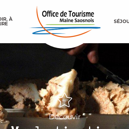
IR, À
SÉJO
IRE
Découvir