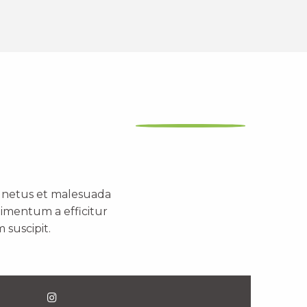
t netus et malesuada
dimentum a efficitur
 suscipit.