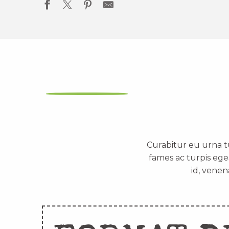
Curabitur eu urna t
fames ac turpis ege
id, venen