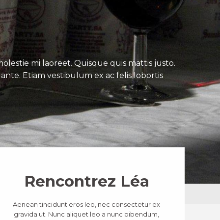
lestie mi laoreet. Quisque quis mattis justo.
ante. Etiam vestibulum ex ac felis lobortis
Rencontrez Léa
Aenean tincidunt eros leo, nec consectetur ex
gravida ut. Nunc aliquet leo a nunc bibendum,