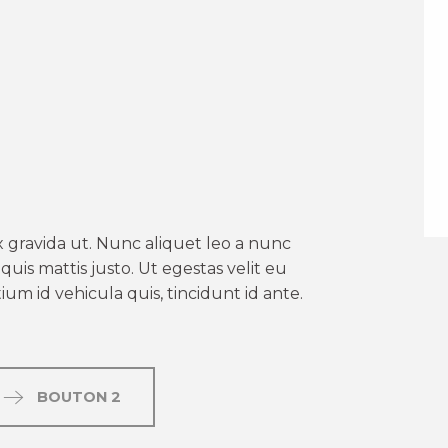
er aux favoris
 gravida ut. Nunc aliquet leo a nunc
uis mattis justo. Ut egestas velit eu
um id vehicula quis, tincidunt id ante.
BOUTON 2