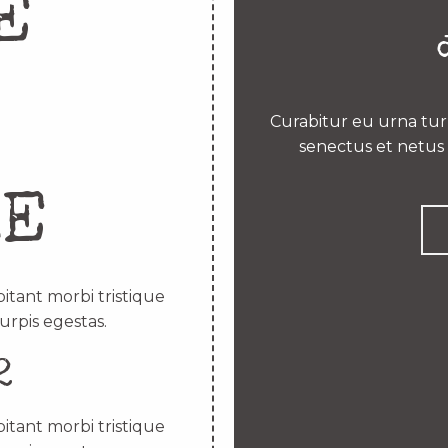
E
Curabitur eu urna turp
senectus et netus 
RE
itant morbi tristique
urpis egestas.
2
itant morbi tristique