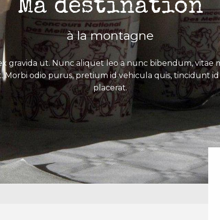
Ma destination
à la montagne
x gravida ut. Nunc aliquet leo a nunc bibendum, vitae mo
. Morbi odio purus, pretium id vehicula quis, tincidunt id 
placerat.