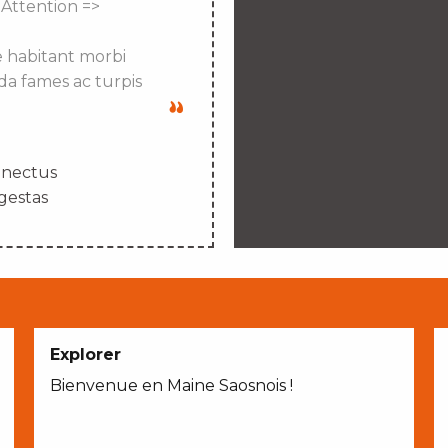
 Attention =>
e habitant morbi
da fames ac turpis
enectus
gestas
Explorer
Bienvenue en Maine Saosnois !