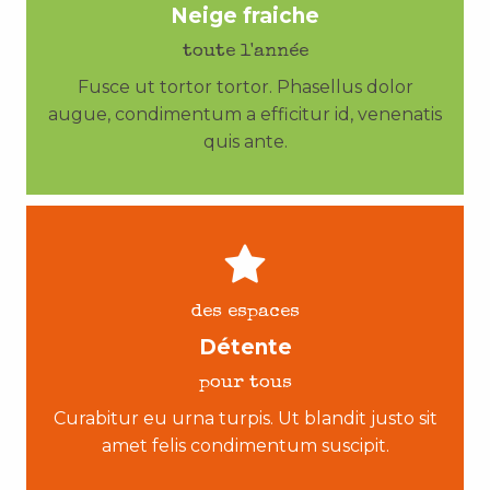
Neige fraiche
toute l'année
Fusce ut tortor tortor. Phasellus dolor
augue, condimentum a efficitur id, venenatis
quis ante.
des espaces
Détente
pour tous
Curabitur eu urna turpis. Ut blandit justo sit
amet felis condimentum suscipit.