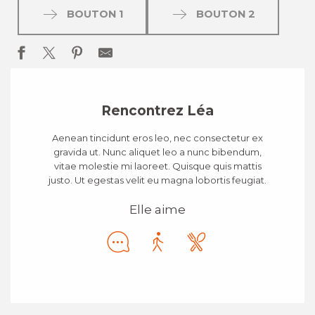
BOUTON 1
BOUTON 2
Rencontrez Léa
Aenean tincidunt eros leo, nec consectetur ex
gravida ut. Nunc aliquet leo a nunc bibendum,
vitae molestie mi laoreet. Quisque quis mattis
justo. Ut egestas velit eu magna lobortis feugiat.
Elle aime