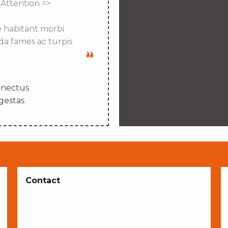
 Attention =>
e habitant morbi
da fames ac turpis
enectus
gestas
Contact