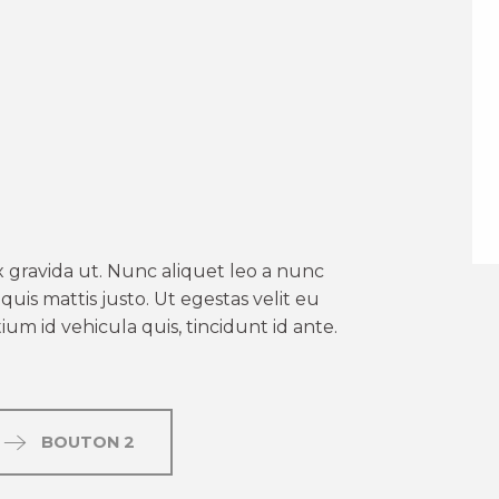
er aux favoris
 gravida ut. Nunc aliquet leo a nunc
uis mattis justo. Ut egestas velit eu
um id vehicula quis, tincidunt id ante.
BOUTON 2