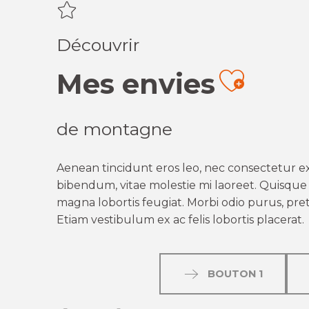
Découvrir
Mes envies
Ajout
de montagne
Aenean tincidunt eros leo, nec consectetur ex
bibendum, vitae molestie mi laoreet. Quisque q
magna lobortis feugiat. Morbi odio purus, preti
Etiam vestibulum ex ac felis lobortis placerat.
BOUTON 1