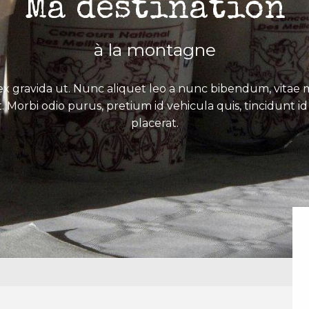
Ma destination
à la montagne
x gravida ut. Nunc aliquet leo a nunc bibendum, vitae mo
. Morbi odio purus, pretium id vehicula quis, tincidunt id 
placerat.