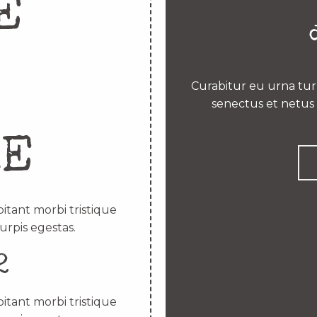
E
Curabitur eu urna turp
senectus et netus 
RE
itant morbi tristique
urpis egestas.
2
itant morbi tristique