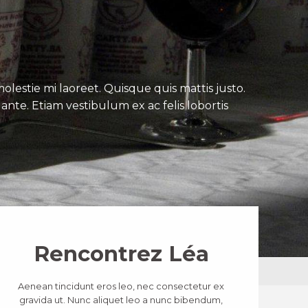
lestie mi laoreet. Quisque quis mattis justo.
ante. Etiam vestibulum ex ac felis lobortis
Rencontrez Léa
Aenean tincidunt eros leo, nec consectetur ex
gravida ut. Nunc aliquet leo a nunc bibendum,