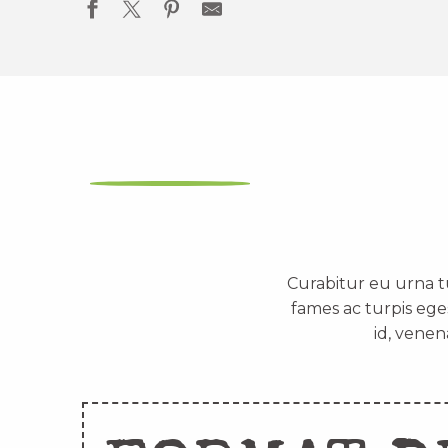
Curabitur eu urna t
fames ac turpis ege
id, venen