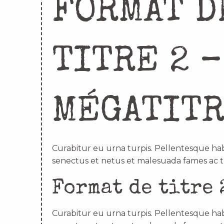
FORMAT D
TITRE 2 –
MÉGATIT
Curabitur eu urna turpis. Pellentesque hab
senectus et netus et malesuada fames ac t
Format de titre 
Curabitur eu urna turpis. Pellentesque hab