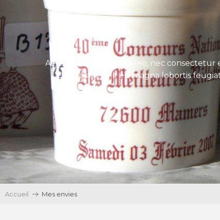
Aenean tincidunt eros leo, nec consectetur e
Ut egestas velit eu magna lobortis feugiat
Accueil
Mes envies