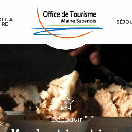
IR, À
SÉJO
IRE
Découvir