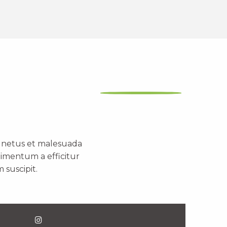
t netus et malesuada
dimentum a efficitur
 suscipit.