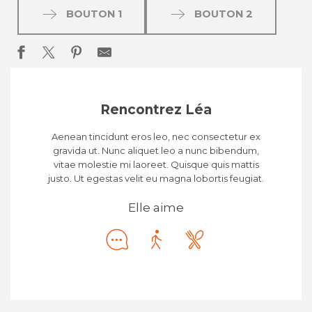
BOUTON 1
BOUTON 2
Rencontrez Léa
Aenean tincidunt eros leo, nec consectetur ex
gravida ut. Nunc aliquet leo a nunc bibendum,
vitae molestie mi laoreet. Quisque quis mattis
justo. Ut egestas velit eu magna lobortis feugiat.
Elle aime