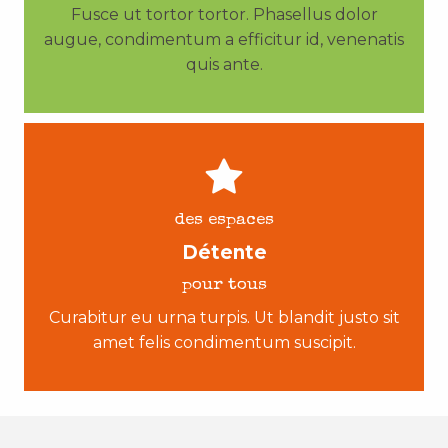
Fusce ut tortor tortor. Phasellus dolor
augue, condimentum a efficitur id, venenatis
quis ante.
des espaces
Détente
pour tous
Curabitur eu urna turpis. Ut blandit justo sit
amet felis condimentum suscipit.